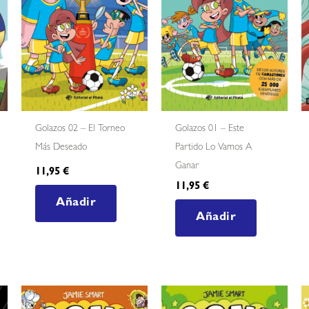
Golazos 02 – El Torneo
Golazos 01 – Este
Más Deseado
Partido Lo Vamos A
Ganar
11,95
€
11,95
€
Añadir
Añadir