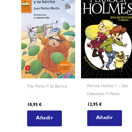
Perrock Holmes 1 – Dos
Fray Perico Y Su Borrico
Detectives Y Medio
12,95
€
10,95
€
Añadir
Añadir