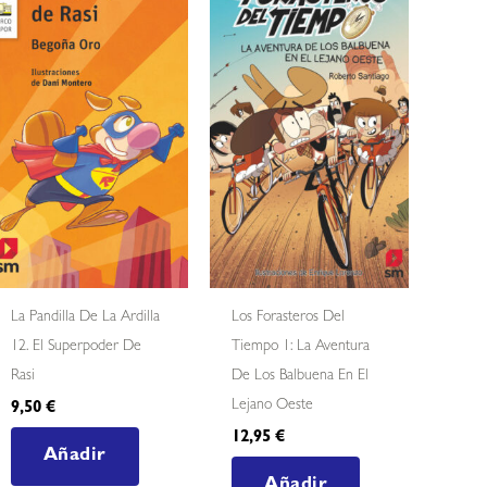
La Pandilla De La Ardilla
Los Forasteros Del
12. El Superpoder De
Tiempo 1: La Aventura
Rasi
De Los Balbuena En El
Lejano Oeste
9,50
€
12,95
€
Añadir
Añadir