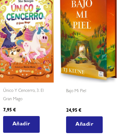
Único Y Cencerro, 3. El
Bajo Mi Piel
Gran Mago
7,95
€
24,95
€
Añadir
Añadir