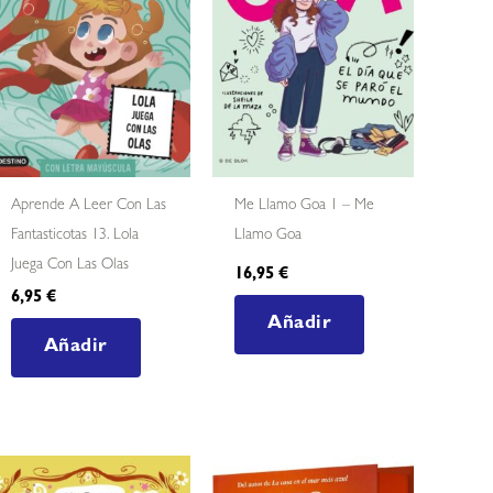
Aprende A Leer Con Las
Me Llamo Goa 1 – Me
Fantasticotas 13. Lola
Llamo Goa
Juega Con Las Olas
16,95
€
6,95
€
Añadir
Añadir