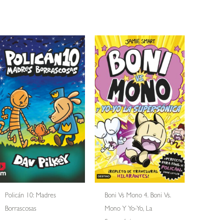
Policán 10: Madres
Boni Vs Mono 4. Boni Vs.
Borrascosas
Mono Y Yo-Yo, La