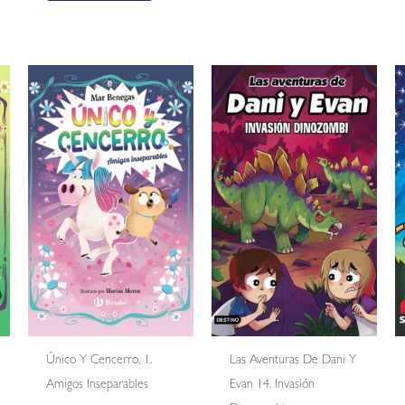
Único Y Cencerro, 1.
Las Aventuras De Dani Y
Amigos Inseparables
Evan 14. Invasión