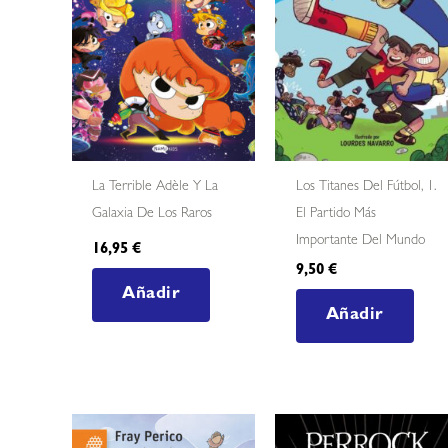
La Terrible Adèle Y La
Los Titanes Del Fútbol, 1.
Galaxia De Los Raros
El Partido Más
Importante Del Mundo
16,95
€
9,50
€
Añadir
Añadir