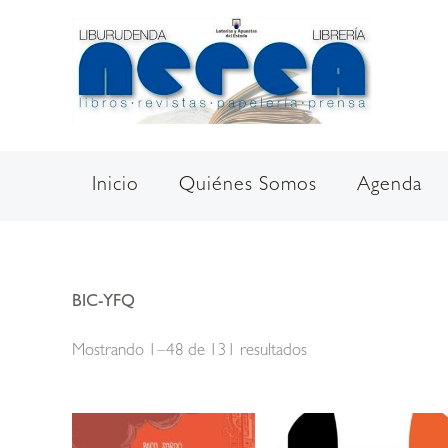
Ir
al
contenido
Inicio
Quiénes Somos
Agenda
BIC-YFQ
Ordenado
Mostrando 1–48 de 131 resultados
por
los
últimos