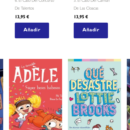
6. El Caso Del Concurso
5. El Caso Del Caimán
De Talentos
De Las Cloacas
13,95
€
13,95
€
Añadir
Añadir