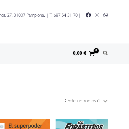
roz, 27, 31007 Pamplona, | T.
687 54 31 70
|
0,00
€