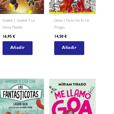
Godeik 1. Godeik Y La
Dante I. Ferno No Es Un
Gema Maldita
Pringao
16,95
€
14,50
€
Añadir
Añadir