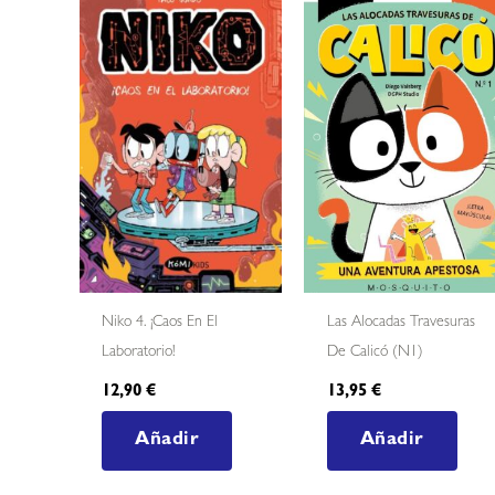
Niko 4. ¡caos En El
Las Alocadas Travesuras
Laboratorio!
De Calicó (N1)
12,90
€
13,95
€
Añadir
Añadir