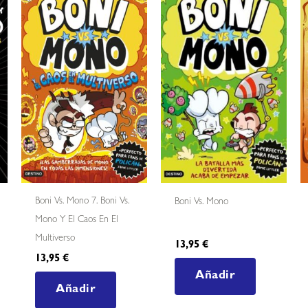
Boni Vs. Mono 7. Boni Vs.
Boni Vs. Mono
Mono Y El Caos En El
Multiverso
13,95
€
13,95
€
Añadir
Añadir