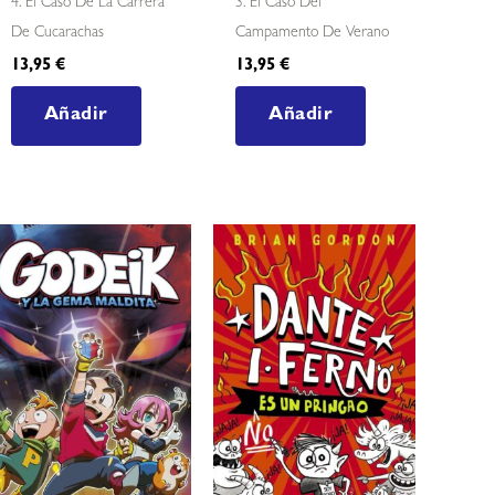
4. El Caso De La Carrera
3. El Caso Del
De Cucarachas
Campamento De Verano
13,95
€
13,95
€
Añadir
Añadir