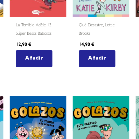
La Terrible Adèle 13.
Qué Desastre, Lottie
Súper Besos Babosos
Brooks
12,90
€
14,90
€
Añadir
Añadir