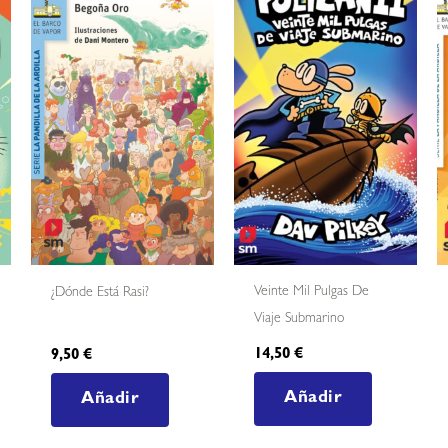
Veinte Mil Pulgas De
¿Dónde Está Rasi?
Viaje Submarino
14,50
€
9,50
€
Añadir
Añadir