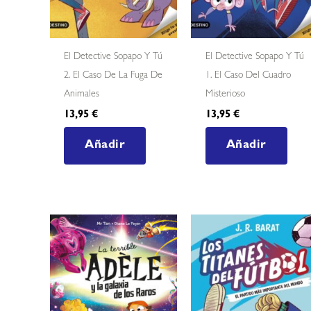
El Detective Sopapo Y Tú
El Detective Sopapo Y Tú
2. El Caso De La Fuga De
1. El Caso Del Cuadro
Animales
Misterioso
13,95
€
13,95
€
Añadir
Añadir