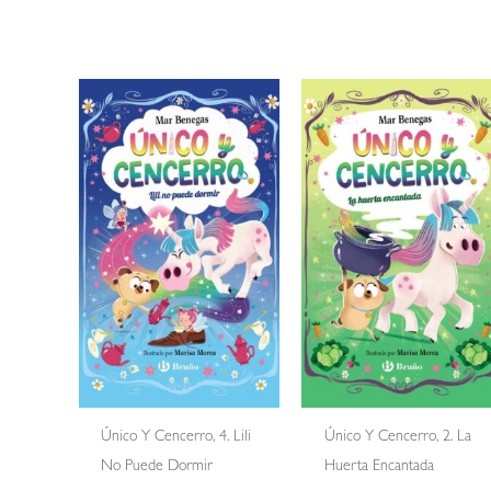
Único Y Cencerro, 4. Lili
Único Y Cencerro, 2. La
No Puede Dormir
Huerta Encantada