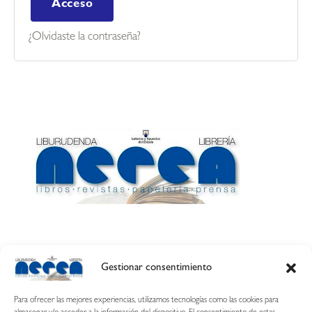
Acceso
¿Olvidaste la contraseña?
Gestionar consentimiento
Calle Esquíroz, 27
31007 Pamplona ·
(Cómo llegar)
Para ofrecer las mejores experiencias, utilizamos tecnologías como las cookies para
687 54 31 70