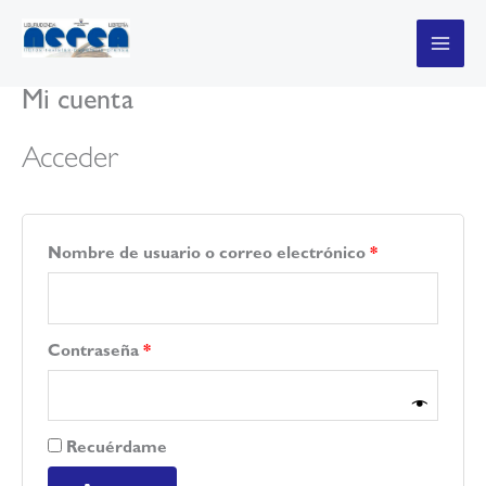
Ir
al
contenido
Mi cuenta
Acceder
Obligatorio
Nombre de usuario o correo electrónico
*
Obligatorio
Contraseña
*
Recuérdame