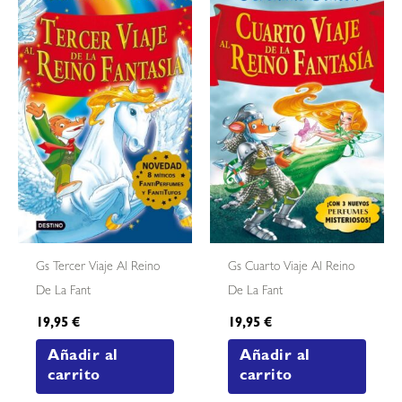
Gs Tercer Viaje Al Reino
Gs Cuarto Viaje Al Reino
De La Fant
De La Fant
19,95
€
19,95
€
Añadir al
Añadir al
carrito
carrito