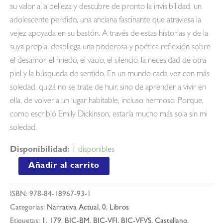
su valor a la belleza y descubre de pronto la invisibilidad, un
adolescente perdido, una anciana fascinante que atraviesa la
vejez apoyada en su bastón. A través de estas historias y de la
suya propia, despliega una poderosa y poética reflexión sobre
el desamor, el miedo, el vacío, el silencio, la necesidad de otra
piel y la búsqueda de sentido. En un mundo cada vez con más
soledad, quizá no se trate de huir, sino de aprender a vivir en
ella, de volverla un lugar habitable, incluso hermoso. Porque,
como escribió Emily Dickinson, estaría mucho más sola sin mi
soledad.
Disponibilidad:
1 disponibles
A
Añadir al carrito
veces
nadie
ISBN:
978-84-18967-93-1
cantidad
Categorías:
Narrativa Actual
,
0
,
Libros
Etiquetas:
1
,
179
,
BIC-BM
,
BIC-VFJ
,
BIC-VFVS
,
Castellano
,