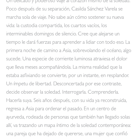
Un delicado y poderoso viaje al corazón mismo de la soledad.
Poco después de su separación, Casilda Sánchez Varela se
marcha sola de viaje. No sabe aún cómo sostener su nueva
vida: la custodia compartida, los cuartos vacíos, los
interminables domingos de silencio. Cree que alejarse un
tiempo le dará fuerzas para aprender a lidiar con todo eso. La
primera noche de camino a Asia, sobrevolando el océano, algo
sucede. Una especie de corriente luminosa atraviesa el dolor
que lleva meses acompañándola. La misma realidad que la
estaba asfixiando se convierte, por un instante, en resplandor.
Un ímpetu de libertad. Desconcertada por ese contraste,
decide observar la soledad. Interrogarla. Comprenderla.
Hacerla suya. Seis años después, con su vida ya reconstruida,
regresa a Asia para ordenar el pasado. En un centro de
ayurveda, rodeada de personas que también han llegado solas
allí, va trazando un mapa íntimo de la soledad contemporánea:
una pareja que ha dejado de quererse, una mujer que confió