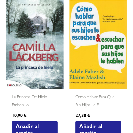
La Princesa De Hielo
Como Hablar Para Que
Embolsillo
Sus Hijos Le E
10,90
€
27,30
€
Añadir al
Añadir al