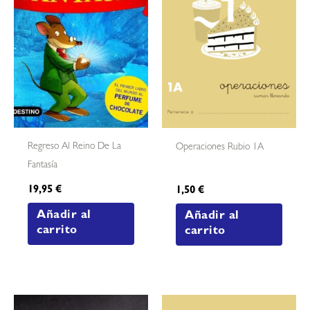
Regreso Al Reino De La
Operaciones Rubio 1A
Fantasía
19,95
€
1,50
€
Añadir al
Añadir al
carrito
carrito