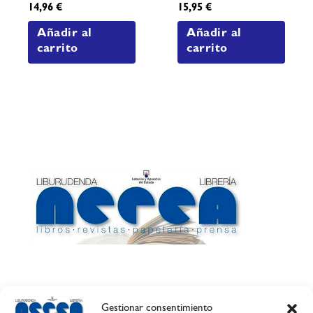
14,96
€
15,95
€
Añadir al
Añadir al
carrito
carrito
Gestionar consentimiento
Calle Esquíroz, 27