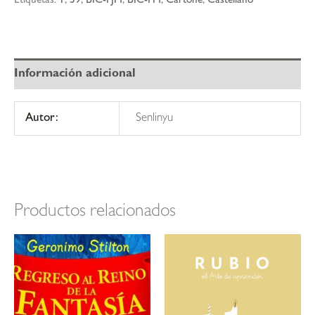
Etiquetas:
1
,
59
,
BIC-FJM
,
BIC-FM
,
Cartoné
,
Castellano
Información adicional
Autor:
Senlinyu
Productos relacionados