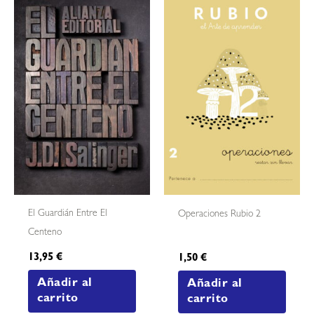
El Guardián Entre El
Operaciones Rubio 2
Centeno
13,95
€
1,50
€
Añadir al
Añadir al
carrito
carrito