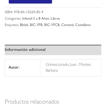
black
12
ISBN:
978-84-10269-85-9
-
Categorías:
Infantil 5 a 8 Años
,
Libros
el
Etiquetas:
Bblok
,
BIC-YFB
,
BIC-YFCB
,
Cartoné
,
Castellano
tapiz
del
tiempo
cantidad
Información adicional
Gómez-Jurado, Juan ; Montes,
Autor:
Bárbara
Productos relacionados