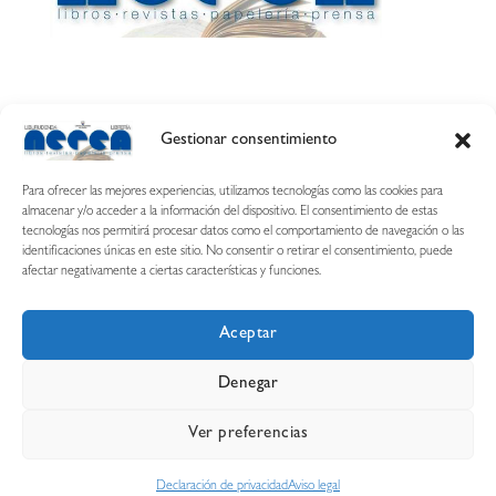
Gestionar consentimiento
Calle Esquíroz, 27
31007 Pamplona ·
(Cómo llegar)
Para ofrecer las mejores experiencias, utilizamos tecnologías como las cookies para
687 54 31 70
almacenar y/o acceder a la información del dispositivo. El consentimiento de estas
tecnologías nos permitirá procesar datos como el comportamiento de navegación o las
nerearetamonge@gmail.com
identificaciones únicas en este sitio. No consentir o retirar el consentimiento, puede
afectar negativamente a ciertas características y funciones.
Aceptar
Copyright © 2026 Librería Nerea
Denegar
Aviso legal
Condiciones de uso y compra
Ver preferencias
Declaración de privacidad
Política de cookies
Declaración de privacidad
Aviso legal