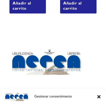
Añadir al
Añadir al
carrito
carrito
Gestionar consentimiento
Calle Esquíroz, 27
31007 Pamplona ·
(Cómo llegar)