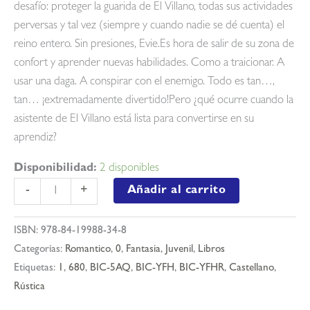
desafío: proteger la guarida de El Villano, todas sus actividades
perversas y tal vez (siempre y cuando nadie se dé cuenta) el
reino entero. Sin presiones, Evie.Es hora de salir de su zona de
confort y aprender nuevas habilidades. Como a traicionar. A
usar una daga. A conspirar con el enemigo. Todo es tan…,
tan… ¡extremadamente divertido!Pero ¿qué ocurre cuando la
asistente de El Villano está lista para convertirse en su
aprendiz?
Disponibilidad:
2 disponibles
Aprendiz
Añadir al carrito
-
+
del
villano
ISBN:
978-84-19988-34-8
cantidad
Categorías:
Romantico
,
0
,
Fantasia
,
Juvenil
,
Libros
Etiquetas:
1
,
680
,
BIC-5AQ
,
BIC-YFH
,
BIC-YFHR
,
Castellano
,
Rústica