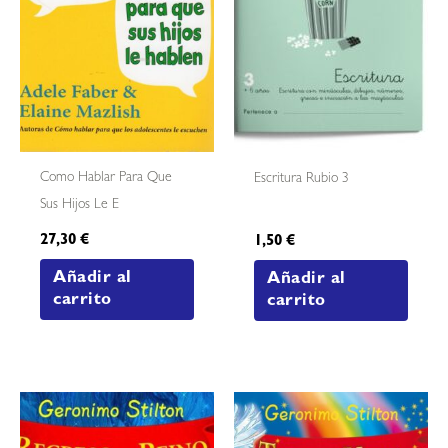
Como Hablar Para Que
Escritura Rubio 3
Sus Hijos Le E
27,30
€
1,50
€
Añadir al
Añadir al
carrito
carrito