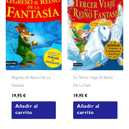
Regreso Al Reino De La
Gs Tercer Viaje Al Reino
Fantasía
De La Fant
19,95
€
19,95
€
Añadir al
Añadir al
carrito
carrito