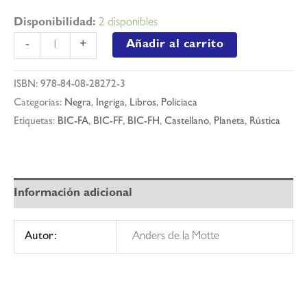
Disponibilidad:
2 disponibles
Asesino
Añadir al carrito
-
+
de
la
ISBN:
978-84-08-28272-3
montaña,
Categorías:
Negra
,
Ingriga
,
Libros
,
Policiaca
el
Etiquetas:
BIC-FA
,
BIC-FF
,
BIC-FH
,
Castellano
,
Planeta
,
Rústica
cantidad
Información adicional
Autor:
Anders de la Motte