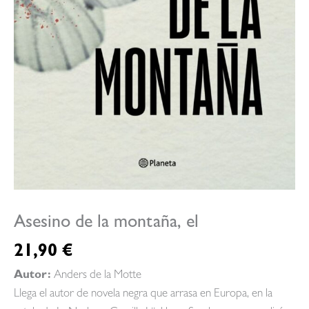
Asesino de la montaña, el
21,90
€
Autor:
Anders de la Motte
Llega el autor de novela negra que arrasa en Europa, en la