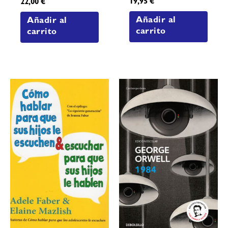
19,95
€
22,00
€
Añadir al
Añadir al
carrito
carrito