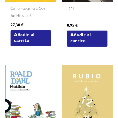
Como Hablar Para Que
1984
Sus Hijos Le E
27,30
€
8,95
€
Añadir al
Añadir al
carrito
carrito