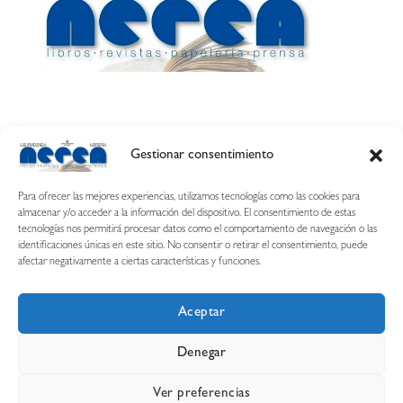
Gestionar consentimiento
Calle Esquíroz, 27
31007 Pamplona ·
(Cómo llegar)
Para ofrecer las mejores experiencias, utilizamos tecnologías como las cookies para
687 54 31 70
almacenar y/o acceder a la información del dispositivo. El consentimiento de estas
tecnologías nos permitirá procesar datos como el comportamiento de navegación o las
nerearetamonge@gmail.com
identificaciones únicas en este sitio. No consentir o retirar el consentimiento, puede
afectar negativamente a ciertas características y funciones.
Aceptar
Copyright © 2026 Librería Nerea
Denegar
Aviso legal
Condiciones de uso y compra
Ver preferencias