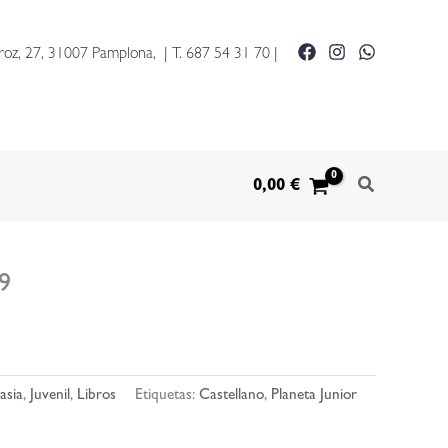
roz, 27, 31007 Pamplona, | T.
687 54 31 70
|
0,00
€
,9
asia
,
Juvenil
,
Libros
Etiquetas:
Castellano
,
Planeta Junior