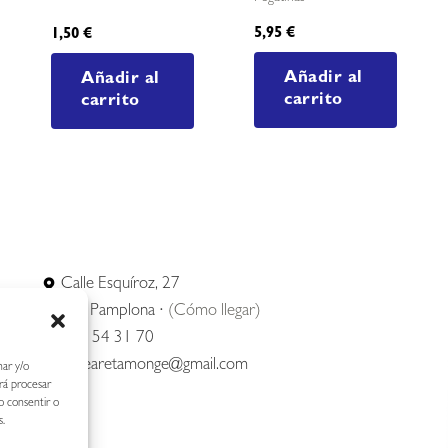
5,95
€
1,50
€
Añadir al
Añadir al
carrito
carrito
Calle Esquíroz, 27
31007 Pamplona ·
(Cómo llegar)
687 54 31 70
nerearetamonge@gmail.com
nar y/o
irá procesar
o consentir o
s.