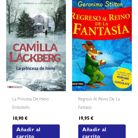
La Princesa De Hielo
Regreso Al Reino De La
Embolsillo
Fantasía
10,90
€
19,95
€
Añadir al
Añadir al
carrito
carrito