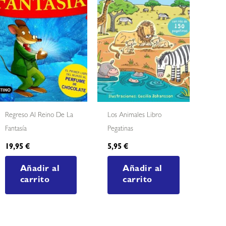
Regreso Al Reino De La
Los Animales Libro
Fantasía
Pegatinas
19,95
€
5,95
€
Añadir al
Añadir al
carrito
carrito