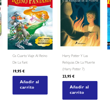
Gs Cuarto Viaje Al Reino
Harry Potter Y Las
De La Fant
Reliquias De La Muerte
(harry Potter 7)
19,95
€
23,95
€
Añadir al
Añadir al
carrito
carrito