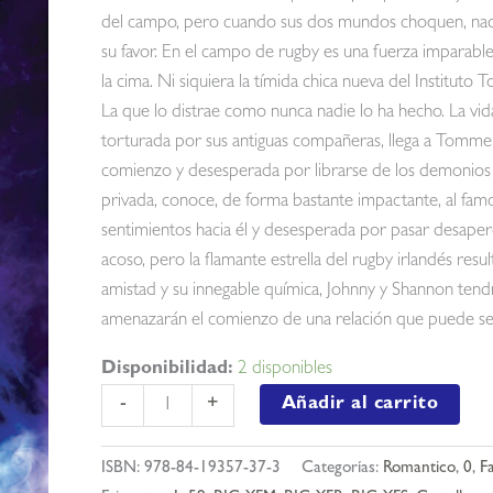
del campo, pero cuando sus dos mundos choquen, nada 
su favor. En el campo de rugby es una fuerza imparable
la cima. Ni siquiera la tímida chica nueva del Instituto
La que lo distrae como nunca nadie lo ha hecho. La vid
torturada por sus antiguas compañeras, llega a Tomme
comienzo y desesperada por librarse de los demonios d
privada, conoce, de forma bastante impactante, al fam
sentimientos hacia él y desesperada por pasar desaper
acoso, pero la flamante estrella del rugby irlandés resu
amistad y su innegable química, Johnny y Shannon tend
amenazarán el comienzo de una relación que puede
Disponibilidad:
2 disponibles
Binding
Añadir al carrito
-
+
13
(los
ISBN:
978-84-19357-37-3
Categorías:
Romantico
,
0
,
F
chicos