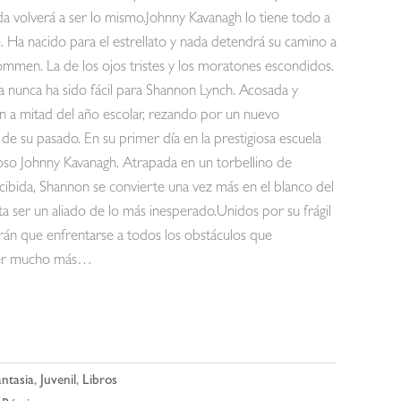
volverá a ser lo mismo.Johnny Kavanagh lo tiene todo a
. Ha nacido para el estrellato y nada detendrá su camino a
 Tommen. La de los ojos tristes y los moratones escondidos.
a nunca ha sido fácil para Shannon Lynch. Acosada y
n a mitad del año escolar, rezando por un nuevo
e su pasado. En su primer día en la prestigiosa escuela
oso Johnny Kavanagh. Atrapada en un torbellino de
cibida, Shannon se convierte una vez más en el blanco del
lta ser un aliado de lo más inesperado.Unidos por su frágil
rán que enfrentarse a todos los obstáculos que
 ser mucho más…
antasia
,
Juvenil
,
Libros