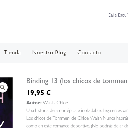
Calle Esquí
Tienda
Nuestro Blog
Contacto
Binding 13 (los chicos de tommen
19,95
€
Autor:
Walsh, Chloe
Una historia de amor épica e inolvidable: llega en esp
Los chicos de Tommen, de Chloe Walsh Nunca habrás s
como en este romance deportivo. ¡No podrás dejar de