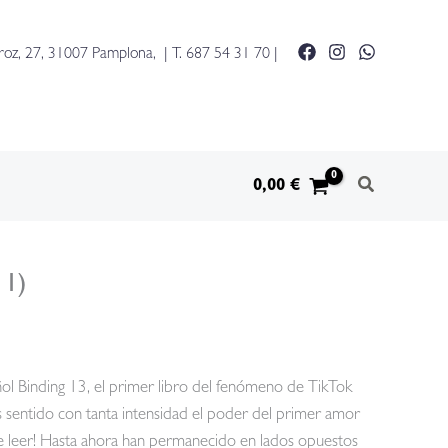
(los
chicos
roz, 27, 31007 Pamplona, | T.
687 54 31 70
|
de
tommen
1)
cantidad
0,00
€
 1)
añol Binding 13, el primer libro del fenómeno de TikTok
entido con tanta intensidad el poder del primer amor
 leer! Hasta ahora han permanecido en lados opuestos