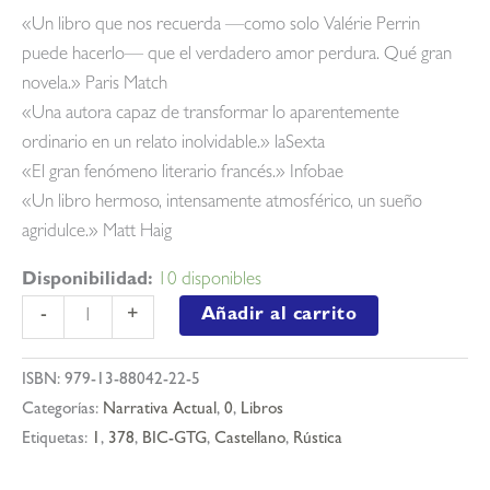
«Un libro que nos recuerda —como solo Valérie Perrin
puede hacerlo— que el verdadero amor perdura. Qué gran
novela.» Paris Match
«Una autora capaz de transformar lo aparentemente
ordinario en un relato inolvidable.» laSexta
«El gran fenómeno literario francés.» Infobae
«Un libro hermoso, intensamente atmosférico, un sueño
agridulce.» Matt Haig
Disponibilidad:
10 disponibles
Cambiar
Añadir al carrito
-
+
el
agua
ISBN:
979-13-88042-22-5
de
Categorías:
Narrativa Actual
,
0
,
Libros
las
Etiquetas:
1
,
378
,
BIC-GTG
,
Castellano
,
Rústica
flores
cantidad