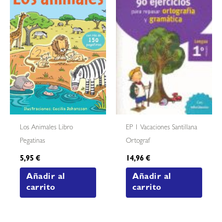
Los Animales Libro
EP 1 Vacaciones Santillana
Pegatinas
Ortograf
5,95
€
14,96
€
Añadir al
Añadir al
carrito
carrito