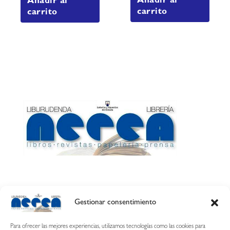
Añadir al
Añadir al
carrito
carrito
Gestionar consentimiento
Calle Esquíroz, 27
31007 Pamplona ·
(Cómo llegar)
Para ofrecer las mejores experiencias, utilizamos tecnologías como las cookies para