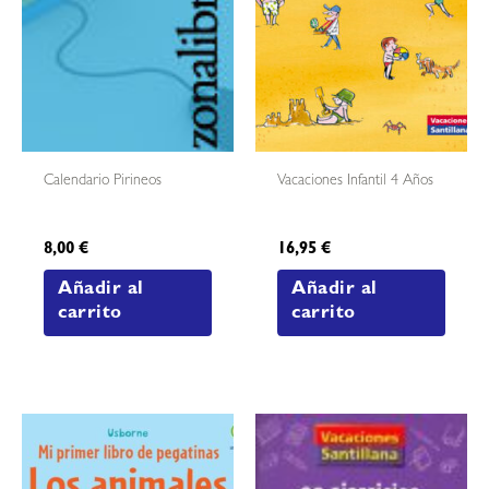
Calendario Pirineos
Vacaciones Infantil 4 Años
8,00
€
16,95
€
Añadir al
Añadir al
carrito
carrito