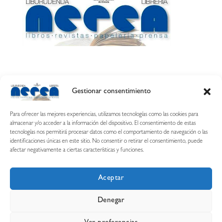
Gestionar consentimiento
Calle Esquíroz, 27
31007 Pamplona ·
(Cómo llegar)
Para ofrecer las mejores experiencias, utilizamos tecnologías como las cookies para
687 54 31 70
almacenar y/o acceder a la información del dispositivo. El consentimiento de estas
tecnologías nos permitirá procesar datos como el comportamiento de navegación o las
nerearetamonge@gmail.com
identificaciones únicas en este sitio. No consentir o retirar el consentimiento, puede
afectar negativamente a ciertas características y funciones.
Aceptar
Copyright © 2026 Librería Nerea
Denegar
Aviso legal
Condiciones de uso y compra