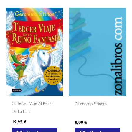
Gs Tercer Viaje Al Reino
Calendario Pirineos
De La Fant
19,95
€
8,00
€