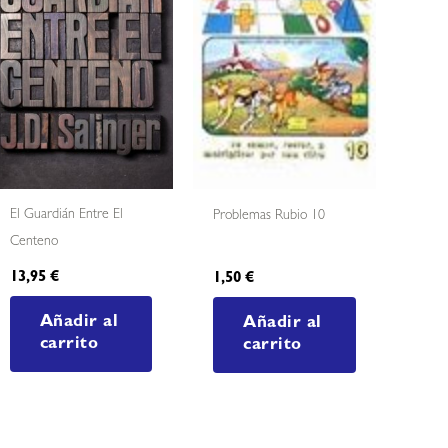
El Guardián Entre El
Problemas Rubio 10
Centeno
13,95
€
1,50
€
Añadir al
Añadir al
carrito
carrito