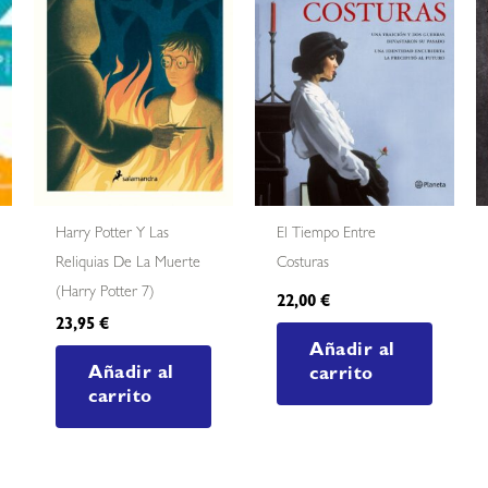
Harry Potter Y Las
El Tiempo Entre
Reliquias De La Muerte
Costuras
(harry Potter 7)
22,00
€
23,95
€
Añadir al
Añadir al
carrito
carrito