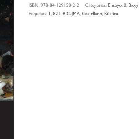
ISBN:
978-84-129158-2-2
Categorías:
Ensayo
,
0
,
Biogr
Etiquetas:
1
,
821
,
BIC-JMA
,
Castellano
,
Rústica