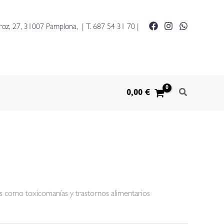
roz, 27, 31007 Pamplona, | T.
687 54 31 70
|
0,00
€
 como toxicomanías y trastornos alimentarios