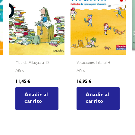
Matilda Alfaguara 12
Vacaciones Infantil 4
Años
Años
11,45
€
16,95
€
Añadir al
Añadir al
carrito
carrito