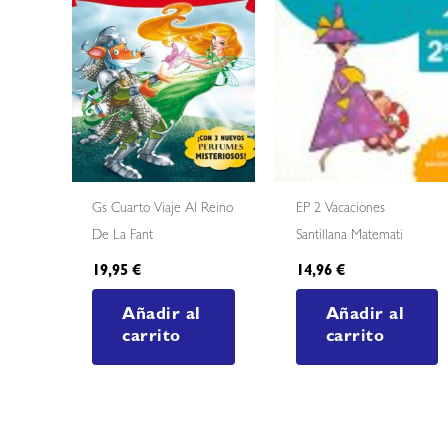
Gs Cuarto Viaje Al Reino
EP 2 Vacaciones
De La Fant
Santillana Matemati
19,95
€
14,96
€
Añadir al
Añadir al
carrito
carrito