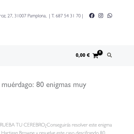
roz, 27, 31007 Pamplona, | T.
687 54 31 70
|
0,00
€
el muérdago: 80 enigmas muy
BA TU CEREBRO¿Conseguirás resolver este enigma
 Hartigan Browne y resuelve este caso descifrando 80