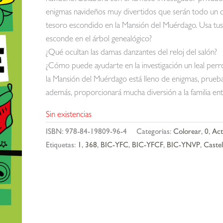
enigmas navideños muy divertidos que serán todo un des
tesoro escondido en la Mansión del Muérdago. Usa tus
esconde en el árbol genealógico?
¿Qué ocultan las damas danzantes del reloj del salón?
¿Cómo puede ayudarte en la investigación un leal per
la Mansión del Muérdago está lleno de enigmas, pruebas
además, proporcionará mucha diversión a la familia ent
Sin existencias
ISBN:
978-84-19809-96-4
Categorías:
Colorear
,
0
,
Act
Etiquetas:
1
,
368
,
BIC-YFC
,
BIC-YFCF
,
BIC-YNVP
,
Castel