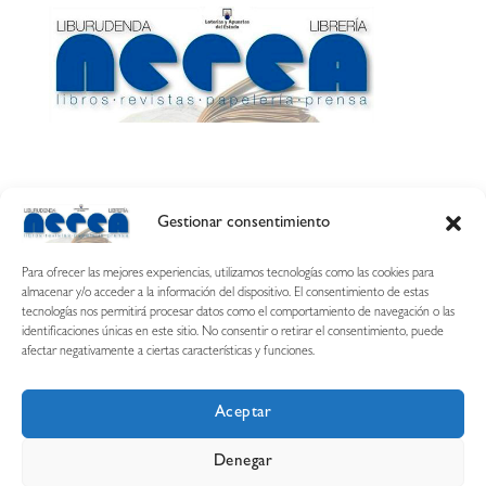
Gestionar consentimiento
Calle Esquíroz, 27
31007 Pamplona ·
(Cómo llegar)
Para ofrecer las mejores experiencias, utilizamos tecnologías como las cookies para
687 54 31 70
almacenar y/o acceder a la información del dispositivo. El consentimiento de estas
tecnologías nos permitirá procesar datos como el comportamiento de navegación o las
nerearetamonge@gmail.com
identificaciones únicas en este sitio. No consentir o retirar el consentimiento, puede
afectar negativamente a ciertas características y funciones.
Aceptar
Copyright © 2026 Librería Nerea
Denegar
Aviso legal