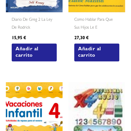
Diario De Greg 2 La Ley
Como Hablar Para Que
De Rodrick
Sus Hijos Le E
15,95
€
27,30
€
Añadir al
Añadir al
carrito
carrito