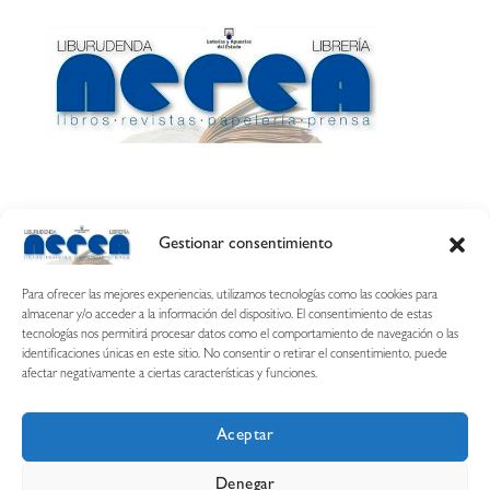
Gestionar consentimiento
Calle Esquíroz, 27
31007 Pamplona ·
(Cómo llegar)
Para ofrecer las mejores experiencias, utilizamos tecnologías como las cookies para
687 54 31 70
almacenar y/o acceder a la información del dispositivo. El consentimiento de estas
tecnologías nos permitirá procesar datos como el comportamiento de navegación o las
nerearetamonge@gmail.com
identificaciones únicas en este sitio. No consentir o retirar el consentimiento, puede
afectar negativamente a ciertas características y funciones.
Aceptar
Copyright © 2026 Librería Nerea
Denegar