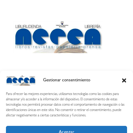
Gestionar consentimiento
Calle Esquíroz, 27
31007 Pamplona ·
(Cómo llegar)
Para ofrecer las mejores experiencias, utilizamos tecnologías como las cookies para
687 54 31 70
almacenar y/o acceder a la información del dispositivo. El consentimiento de estas
tecnologías nos permitirá procesar datos como el comportamiento de navegación o las
nerearetamonge@gmail.com
identificaciones únicas en este sitio. No consentir o retirar el consentimiento, puede
afectar negativamente a ciertas características y funciones.
Aceptar