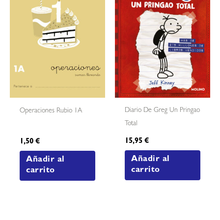
Diario De Greg Un Pringao
Operaciones Rubio 1A
Total
15,95
€
1,50
€
Añadir al
Añadir al
carrito
carrito