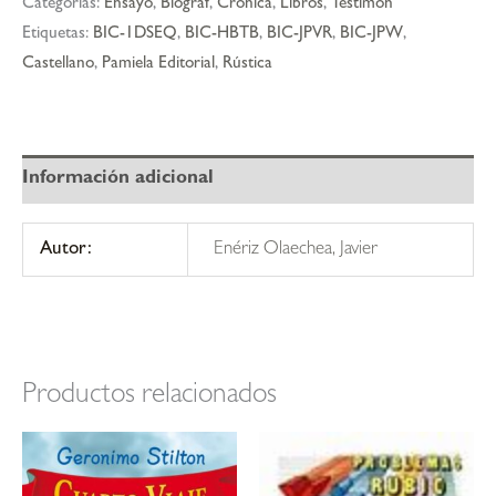
Categorías:
Ensayo
,
Biograf
,
Cronica
,
Libros
,
Testimon
política
Etiquetas:
BIC-1DSEQ
,
BIC-HBTB
,
BIC-JPVR
,
BIC-JPW
,
en
Castellano
,
Pamiela Editorial
,
Rústica
navarra
(1975-
1984)
cantidad
Información adicional
Autor:
Enériz Olaechea, Javier
Productos relacionados