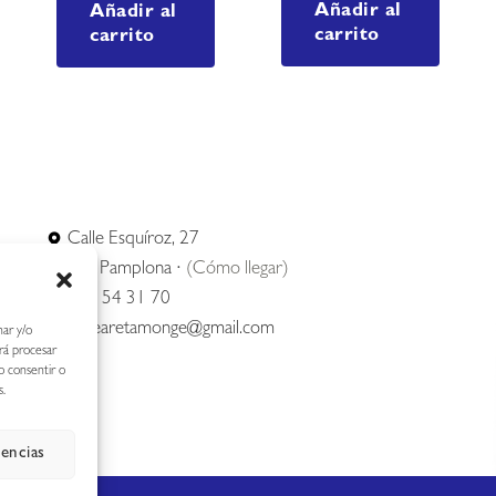
Añadir al
Añadir al
carrito
carrito
Calle Esquíroz, 27
31007 Pamplona ·
(Cómo llegar)
687 54 31 70
nerearetamonge@gmail.com
nar y/o
irá procesar
o consentir o
s.
rencias