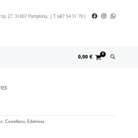
roz, 27, 31007 Pamplona, | T.
687 54 31 70
|
0,00
€
ves
as:
Castellano
,
Edelvives