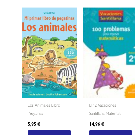
Los Animales Libro
EP 2 Vacaciones
Pegatinas
Santillana Matemati
5,95
€
14,96
€