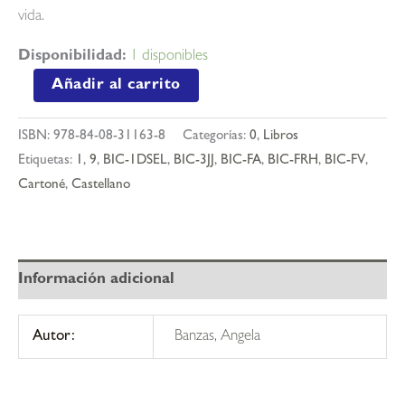
vida.
Disponibilidad:
1 disponibles
Cuando
Añadir al carrito
el
viento
ISBN:
978-84-08-31163-8
Categorías:
0
,
Libros
hable
Etiquetas:
1
,
9
,
BIC-1DSEL
,
BIC-3JJ
,
BIC-FA
,
BIC-FRH
,
BIC-FV
,
cantidad
Cartoné
,
Castellano
Información adicional
Autor:
Banzas, Angela