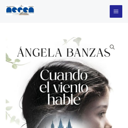
el
Ir
viento
al
hable
contenido
cantidad