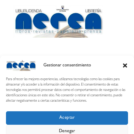
Gestionar consentimiento
Calle Esquíroz, 27
31007 Pamplona ·
(Cómo llegar)
Para ofrecer las mejores experiencias, utilizamos tecnologías como las cookies para
687 54 31 70
almacenar y/o acceder a la información del dispositivo. El consentimiento de estas
tecnologías nos permitirá procesar datos como el comportamiento de navegación o las
nerearetamonge@gmail.com
identificaciones únicas en este sitio. No consentir o retirar el consentimiento, puede
afectar negativamente a ciertas características y funciones.
Aceptar
Copyright © 2026 Librería Nerea
Denegar
Aviso legal