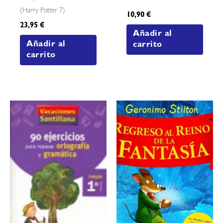
(harry Potter 7)
10,90
€
23,95
€
Añadir al
Añadir al
carrito
carrito