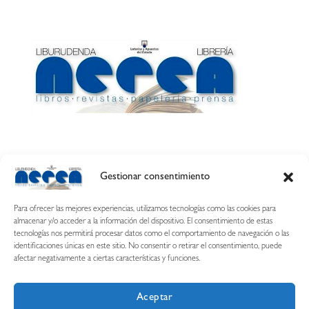
Gestionar consentimiento
Calle Esquíroz, 27
31007 Pamplona ·
(Cómo llegar)
Para ofrecer las mejores experiencias, utilizamos tecnologías como las cookies para
687 54 31 70
almacenar y/o acceder a la información del dispositivo. El consentimiento de estas
tecnologías nos permitirá procesar datos como el comportamiento de navegación o las
nerearetamonge@gmail.com
identificaciones únicas en este sitio. No consentir o retirar el consentimiento, puede
afectar negativamente a ciertas características y funciones.
Aceptar