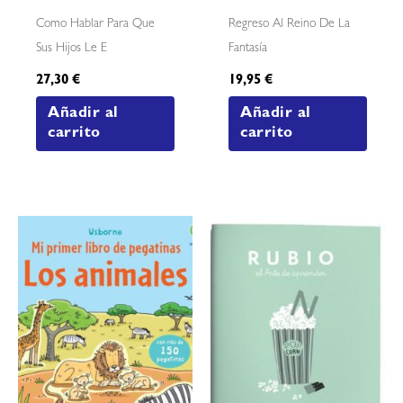
Como Hablar Para Que
Regreso Al Reino De La
Sus Hijos Le E
Fantasía
27,30
€
19,95
€
Añadir al
Añadir al
carrito
carrito