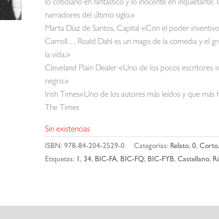
lo cotidiano en fantástico y lo inocente en inquietante
narradores del último siglo.»
Marta Díaz de Santos, Capital «Con el poder inventiv
Carroll… Roald Dahl es un mago de la comedia y el grot
la vida.»
Cleveland Plain Dealer «Uno de los pocos escritores 
negro.»
Irish Times«Uno de los autores más leídos y que más ha
The Times
Sin existencias
ISBN:
978-84-204-2529-0
Categorías:
Relato
,
0
,
Corto
Etiquetas:
1
,
34
,
BIC-FA
,
BIC-FQ
,
BIC-FYB
,
Castellano
,
Rú