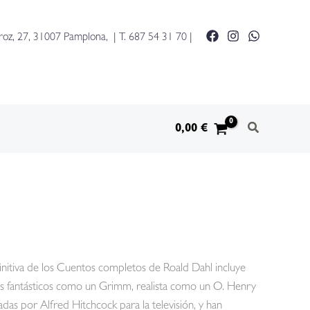
roz, 27, 31007 Pamplona, | T.
687 54 31 70
|
0,00
€
initiva de los Cuentos completos de Roald Dahl incluye
intes fantásticos como un Grimm, realista como un O. Henry
das por Alfred Hitchcock para la televisión, y han