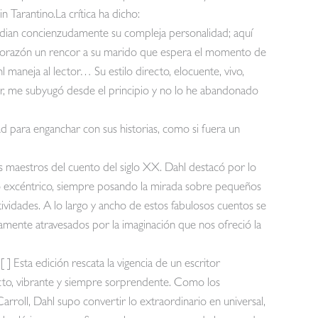
Tarantino.La crítica ha dicho:
udian concienzudamente su compleja personalidad; aquí
 corazón un rencor a su marido que espera el momento de
aneja al lector… Su estilo directo, elocuente, vivo,
r, me subyugó desde el principio y no lo he abandonado
d para enganchar con sus historias, como si fuera un
es maestros del cuento del siglo XX. Dahl destacó por lo
y lo excéntrico, siempre posando la mirada sobre pequeños
ividades. A lo largo y ancho de estos fabulosos cuentos se
amente atravesados por la imaginación que nos ofreció la
] Esta edición rescata la vigencia de un escritor
ecto, vibrante y siempre sorprendente. Como los
oll, Dahl supo convertir lo extraordinario en universal,