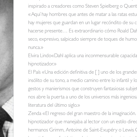
inspirado a creadores como Steven Spielberg o Quentin 
«Aquí hay hombres que antes de matar a las ratas est
hay mujeres que guardan en un lugar recóndito de su
hacerse presente… Es extraordinario cómo Roald Dahl m
seco, expresivo, salpicado siempre de toques de humo
nunca.»
Elvira Lindo«Dahl aplica una inconmensurable capacida
hipnotizador.»
El País «Una edición definitiva de [ ] uno de los grand
insólito de su tono, a medio camino entre lo infantil 
gestos y manierismos que construyen fantasiosas subjet
nos abre la puerta a uno de los universos más ingenios
literatura del último siglo.»
Zenda «El regreso del gran maestro de la imaginación. [ 
hipnotizador que manejaba al lector con un estilo dir
hermanos Grimm, Antoine de Saint-Exupéry o Lewis Carr