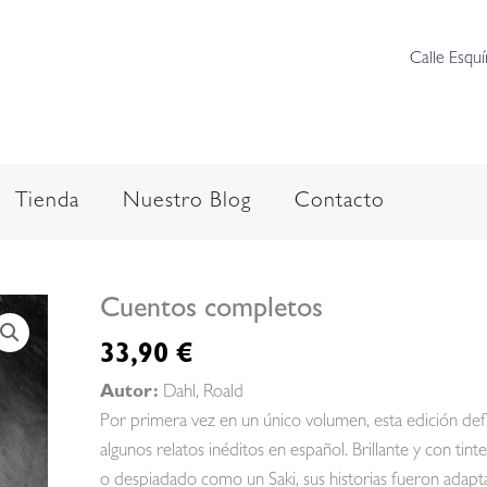
Calle Esquí
Tienda
Nuestro Blog
Contacto
Cuentos completos
33,90
€
Autor:
Dahl, Roald
Por primera vez en un único volumen, esta edición def
algunos relatos inéditos en español. Brillante y con t
o despiadado como un Saki, sus historias fueron adapta