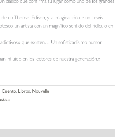
. Un clásico que confirma su lugar como uno de los grandes
o de un Thomas Edison, y la imaginación de un Lewis
esco, un artista con un magnífico sentido del ridículo en
«adictivos» que existen… Un sofisticadísimo humor
n influido en los lectores de nuestra generación.»
,
Cuento
,
Libros
,
Nouvelle
stica