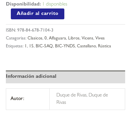
Disponibilidad:
1 disponibles
Don
Añadir al carrito
álvaro
o
ISBN:
978-84-678-7104-3
la
Categorías:
Clasicos
,
0
,
Alfaguara
,
Libros
,
Vicens
,
Vives
fuerza
Etiquetas:
1
,
15
,
BIC-5AQ
,
BIC-YNDS
,
Castellano
,
Rústica
del
sino
cantidad
Información adicional
Duque de Rivas, Duque de
Autor:
Rivas