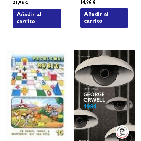
14,96
€
21,95
€
Añadir al
Añadir al
carrito
carrito