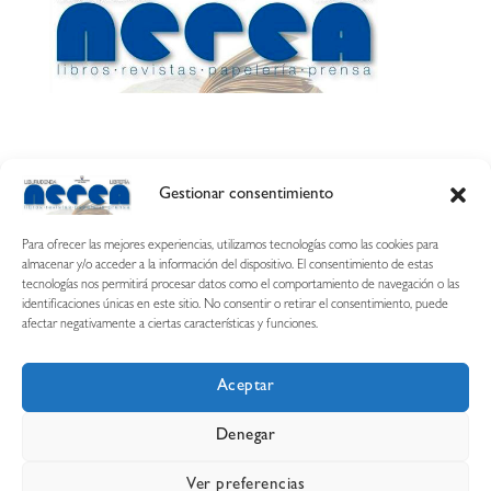
Gestionar consentimiento
Calle Esquíroz, 27
31007 Pamplona ·
(Cómo llegar)
Para ofrecer las mejores experiencias, utilizamos tecnologías como las cookies para
687 54 31 70
almacenar y/o acceder a la información del dispositivo. El consentimiento de estas
tecnologías nos permitirá procesar datos como el comportamiento de navegación o las
nerearetamonge@gmail.com
identificaciones únicas en este sitio. No consentir o retirar el consentimiento, puede
afectar negativamente a ciertas características y funciones.
Aceptar
Copyright © 2026 Librería Nerea
Denegar
Aviso legal
Condiciones de uso y compra
Ver preferencias