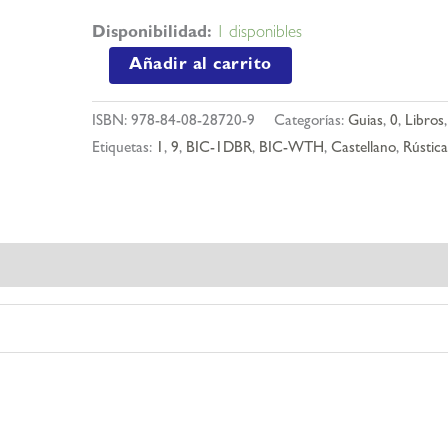
Disponibilidad:
1 disponibles
Dublín
Añadir al carrito
de
cerca
ISBN:
978-84-08-28720-9
Categorías:
Guias
,
0
,
Libros
5
Etiquetas:
1
,
9
,
BIC-1DBR
,
BIC-WTH
,
Castellano
,
Rústica
cantidad