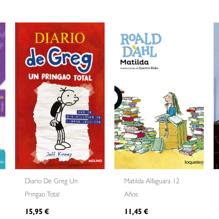
Diario De Greg Un
Matilda Alfaguara 12
Pringao Total
Años
15,95
€
11,45
€