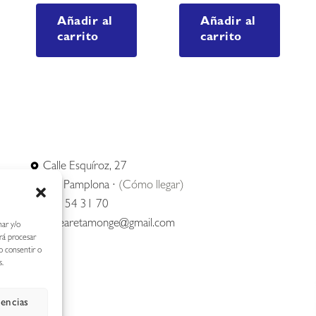
Añadir al
Añadir al
carrito
carrito
Calle Esquíroz, 27
31007 Pamplona ·
(Cómo llegar)
687 54 31 70
nerearetamonge@gmail.com
nar y/o
irá procesar
o consentir o
s.
rencias