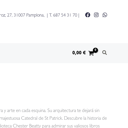
de
cerca
roz, 27, 31007 Pamplona, | T.
687 54 31 70
|
5
cantidad
0,00
€
a y arte en cada esquina. Su arquitectura te dejará sin
 majestuosa Catedral de St Patrick. Descubre la historia de
blioteca Chester Beatty para admirar sus valiosos libros