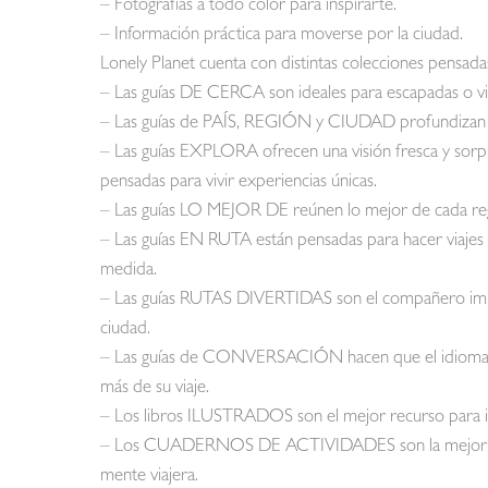
– Fotografías a todo color para inspirarte.
– Información práctica para moverse por la ciudad.
Lonely Planet cuenta con distintas colecciones pensadas
– Las guías DE CERCA son ideales para escapadas o vi
– Las guías de PAÍS, REGIÓN y CIUDAD profundizan en 
– Las guías EXPLORA ofrecen una visión fresca y sorpr
pensadas para vivir experiencias únicas.
– Las guías LO MEJOR DE reúnen lo mejor de cada regió
– Las guías EN RUTA están pensadas para hacer viajes po
medida.
– Las guías RUTAS DIVERTIDAS son el compañero impr
ciudad.
– Las guías de CONVERSACIÓN hacen que el idioma no
más de su viaje.
– Los libros ILUSTRADOS son el mejor recurso para i
– Los CUADERNOS DE ACTIVIDADES son la mejor herr
mente viajera.