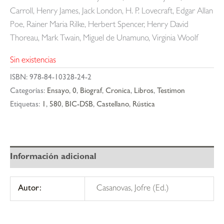
Carroll, Henry James, Jack London, H. P. Lovecraft, Edgar Allan
Poe, Rainer Maria Rilke, Herbert Spencer, Henry David
Thoreau, Mark Twain, Miguel de Unamuno, Virginia Woolf
Sin existencias
ISBN:
978-84-10328-24-2
Categorías:
Ensayo
,
0
,
Biograf
,
Cronica
,
Libros
,
Testimon
Etiquetas:
1
,
580
,
BIC-DSB
,
Castellano
,
Rústica
Información adicional
Autor:
Casanovas, Jofre (Ed.)