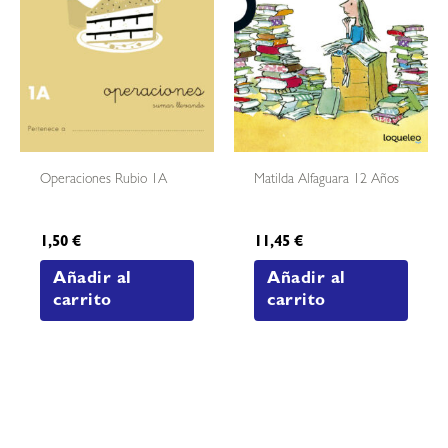
Operaciones Rubio 1A
Matilda Alfaguara 12 Años
1,50
€
11,45
€
Añadir al
Añadir al
carrito
carrito