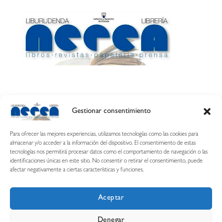
Gestionar consentimiento
Calle Esquíroz, 27
31007 Pamplona ·
(Cómo llegar)
Para ofrecer las mejores experiencias, utilizamos tecnologías como las cookies para
687 54 31 70
almacenar y/o acceder a la información del dispositivo. El consentimiento de estas
tecnologías nos permitirá procesar datos como el comportamiento de navegación o las
nerearetamonge@gmail.com
identificaciones únicas en este sitio. No consentir o retirar el consentimiento, puede
afectar negativamente a ciertas características y funciones.
Aceptar
Copyright © 2026 Librería Nerea
Denegar