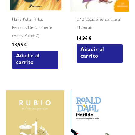
Harry Potter Y Las
EP 2 Vacaciones Santillana
Reliquias De La Muerte
Matemati
(harry Potter 7)
14,96
€
23,95
€
Añadir al
Añadir al
carrito
carrito