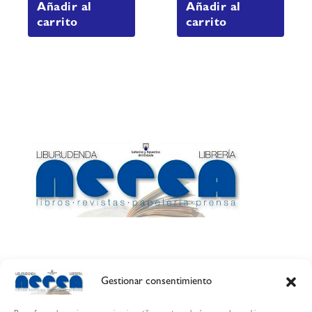
Añadir al
Añadir al
carrito
carrito
Gestionar consentimiento
Calle Esquíroz, 27
31007 Pamplona ·
(Cómo llegar)