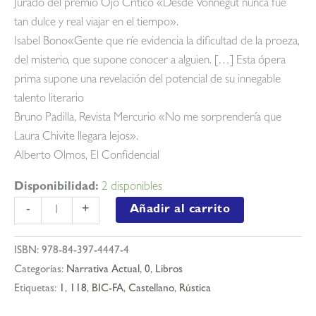
Jurado del premio Ojo Crítico «Desde Vonnegut nunca fue
tan dulce y real viajar en el tiempo».
Isabel Bono«Gente que ríe evidencia la dificultad de la proeza,
del misterio, que supone conocer a alguien. […] Esta ópera
prima supone una revelación del potencial de su innegable
talento literario
Bruno Padilla, Revista Mercurio «No me sorprendería que
Laura Chivite llegara lejos».
Alberto Olmos, El Confidencial
Disponibilidad:
2 disponibles
El
Añadir al carrito
-
+
ataque
de
ISBN:
978-84-397-4447-4
las
Categorías:
Narrativa Actual
,
0
,
Libros
cabras
Etiquetas:
1
,
118
,
BIC-FA
,
Castellano
,
Rústica
cantidad