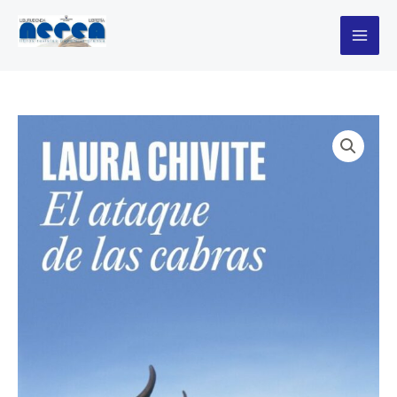
Ir
de
al
las
contenido
cabras
cantidad