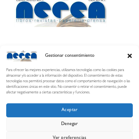
Gestionar consentimiento
Calle Esquíroz, 27
31007 Pamplona ·
(Cómo llegar)
Para ofrecer las mejores experiencias, utilizamos tecnologías como las cookies para
687 54 31 70
almacenar y/o acceder a la información del dispositivo. El consentimiento de estas
tecnologías nos permitirá procesar datos como el comportamiento de navegación o las
nerearetamonge@gmail.com
identificaciones únicas en este sitio. No consentir o retirar el consentimiento, puede
afectar negativamente a ciertas características y funciones.
Aceptar
Copyright © 2026 Librería Nerea
Denegar
Aviso legal
Condiciones de uso y compra
Ver preferencias