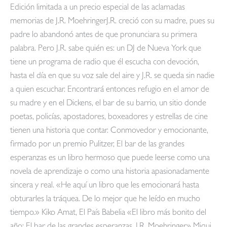
Edición limitada a un precio especial de las aclamadas
memorias de J.R. MoehringerJ.R. creció con su madre, pues su
padre lo abandonó antes de que pronunciara su primera
palabra. Pero J.R. sabe quién es: un DJ de Nueva York que
tiene un programa de radio que él escucha con devoción,
hasta el día en que su voz sale del aire y J.R. se queda sin nadie
a quien escuchar. Encontrará entonces refugio en el amor de
su madre y en el Dickens, el bar de su barrio, un sitio donde
poetas, policías, apostadores, boxeadores y estrellas de cine
tienen una historia que contar. Conmovedor y emocionante,
firmado por un premio Pulitzer, El bar de las grandes
esperanzas es un libro hermoso que puede leerse como una
novela de aprendizaje o como una historia apasionadamente
sincera y real. «He aquí un libro que les emocionará hasta
obturarles la tráquea. De lo mejor que he leído en mucho
tiempo.» Kiko Amat, El País Babelia «El libro más bonito del
año: El bar de las grandes esperanzas, J.R. Moehringer» Miqui