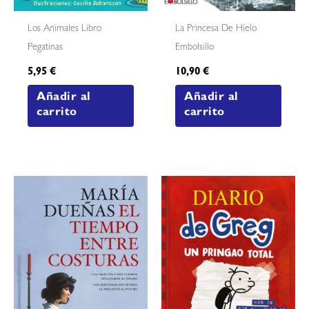
Los Animales Libro
La Princesa De Hielo
Pegatinas
Embolsillo
5,95
€
10,90
€
Añadir al
Añadir al
carrito
carrito