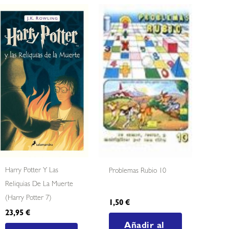
Harry Potter Y Las
Problemas Rubio 10
Reliquias De La Muerte
(harry Potter 7)
1,50
€
23,95
€
Añadir al