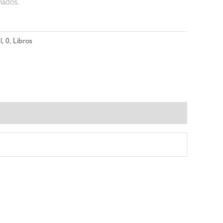
hados.
l
,
0
,
Libros