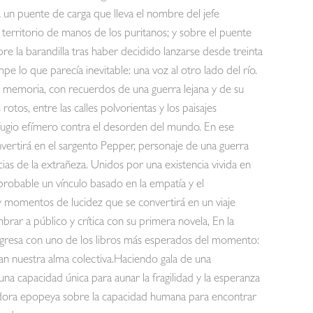
lza un puente de carga que lleva el nombre del jefe
erritorio de manos de los puritanos; y sobre el puente
re la barandilla tras haber decidido lanzarse desde treinta
e lo que parecía inevitable: una voz al otro lado del río.
la memoria, con recuerdos de una guerra lejana y de su
tos, entre las calles polvorientas y los paisajes
fugio efímero contra el desorden del mundo. En ese
vertirá en el sargento Pepper, personaje de una guerra
cias de la extrañeza. Unidos por una existencia vivida en
mprobable un vínculo basado en la empatía y el
 y momentos de lucidez que se convertirá en un viaje
ar a público y crítica con su primera novela, En la
gresa con uno de los libros más esperados del momento:
n nuestra alma colectiva.Haciendo gala de una
una capacidad única para aunar la fragilidad y la esperanza
gedora epopeya sobre la capacidad humana para encontrar