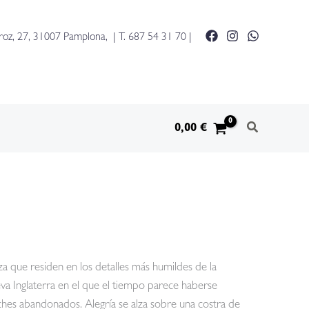
roz, 27, 31007 Pamplona, | T.
687 54 31 70
|
0,00
€
a que residen en los detalles más humildes de la
eva Inglaterra en el que el tiempo parece haberse
ches abandonados. Alegría se alza sobre una costra de