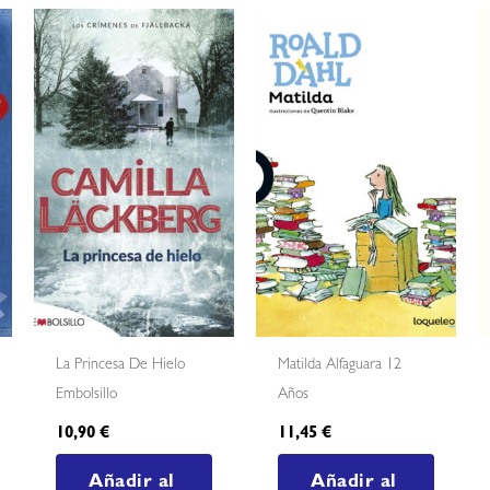
La Princesa De Hielo
Matilda Alfaguara 12
Embolsillo
Años
10,90
€
11,45
€
Añadir al
Añadir al