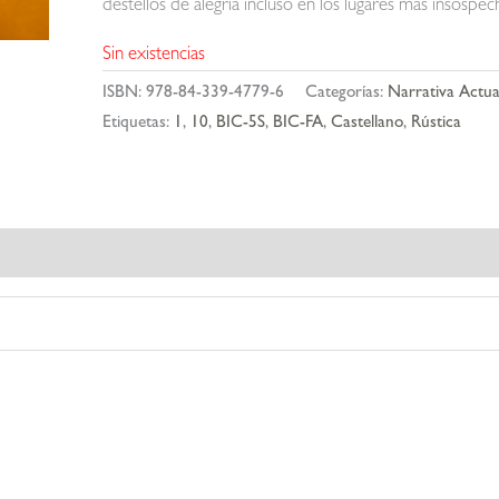
destellos de alegría incluso en los lugares más insospec
Sin existencias
ISBN:
978-84-339-4779-6
Categorías:
Narrativa Actua
Etiquetas:
1
,
10
,
BIC-5S
,
BIC-FA
,
Castellano
,
Rústica