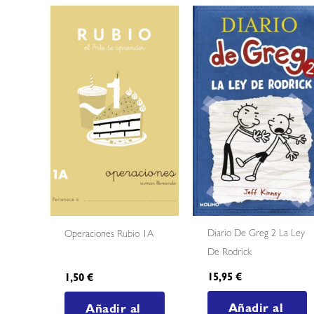
Diario De Greg 2 La Ley
Operaciones Rubio 1A
De Rodrick
15,95
€
1,50
€
Añadir al
Añadir al