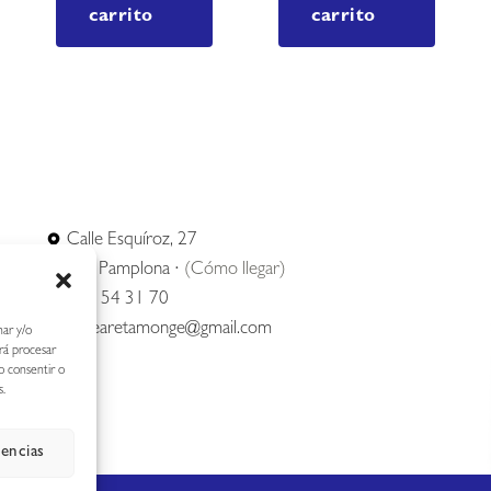
carrito
carrito
Calle Esquíroz, 27
31007 Pamplona ·
(Cómo llegar)
687 54 31 70
nerearetamonge@gmail.com
nar y/o
irá procesar
o consentir o
s.
rencias