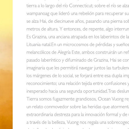
tierra a lo largo del río Connecticut; sobre el río se a
wampanoag que lideró una rebelión para recuperar su t
se alza Hai, de diecinueve años, pasando una pierna sob
metros de altura. Y entonces, de repente, algo interrump
Es Grazina, una anciana atrapada en los laberintos de 
Lituania natal.En un microcosmos de pérdidas y sueños ro
melancólicos de Alegría Este, ambos construirán un re
pasado laberíntico y difuminado de Grazina, Hai se con
imaginaria que les permitirá navegar juntos las turbulen
los márgenes de lo social, se forjará entre esa dupla i
reconocimiento; una relación tejida entre confusiones
inesperado hacia una segunda oportunidad.Tras deslumbr
Tierra somos fugazmente grandiosos, Ocean Vuong re
un relato conmovedor sobre las heridas que atormenta
extraordinaria destreza para la innovación formal y de 
a través de la belleza, Vuong nos regala una sobreco