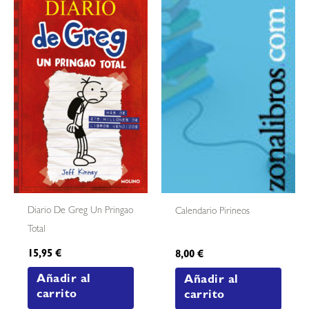
Diario De Greg Un Pringao
Calendario Pirineos
Total
15,95
€
8,00
€
Añadir al
Añadir al
carrito
carrito