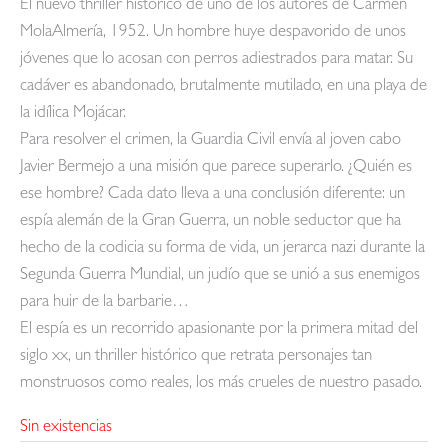
El nuevo thriller histórico de uno de los autores de Carmen
MolaAlmería, 1952. Un hombre huye despavorido de unos
jóvenes que lo acosan con perros adiestrados para matar. Su
cadáver es abandonado, brutalmente mutilado, en una playa de
la idílica Mojácar.
Para resolver el crimen, la Guardia Civil envía al joven cabo
Javier Bermejo a una misión que parece superarlo. ¿Quién es
ese hombre? Cada dato lleva a una conclusión diferente: un
espía alemán de la Gran Guerra, un noble seductor que ha
hecho de la codicia su forma de vida, un jerarca nazi durante la
Segunda Guerra Mundial, un judío que se unió a sus enemigos
para huir de la barbarie…
El espía es un recorrido apasionante por la primera mitad del
siglo xx, un thriller histórico que retrata personajes tan
monstruosos como reales, los más crueles de nuestro pasado.
Sin existencias