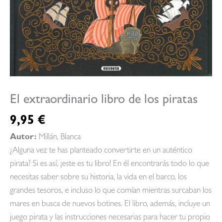
El extraordinario libro de los piratas
9,95
€
Autor:
Millán, Blanca
¿Alguna vez te has planteado convertirte en un auténtico
pirata? Si es así, ¡este es tu libro! En él encontrarás todo lo que
necesitas saber sobre su historia, la vida en el barco, los
grandes tesoros, e incluso lo que comían mientras surcaban los
mares en busca de nuevos botines. El libro, además, incluye un
juego pirata y las instrucciones necesarias para hacer tu propio