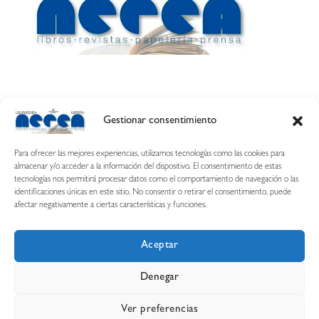
Gestionar consentimiento
Calle Esquíroz, 27
31007 Pamplona ·
(Cómo llegar)
Para ofrecer las mejores experiencias, utilizamos tecnologías como las cookies para
687 54 31 70
almacenar y/o acceder a la información del dispositivo. El consentimiento de estas
tecnologías nos permitirá procesar datos como el comportamiento de navegación o las
nerearetamonge@gmail.com
identificaciones únicas en este sitio. No consentir o retirar el consentimiento, puede
afectar negativamente a ciertas características y funciones.
Aceptar
Copyright © 2026 Librería Nerea
Denegar
Aviso legal
Condiciones de uso y compra
Ver preferencias