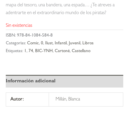
mapa del tesoro, una bandera, una espada… ¿Te atreves a
adentrarte en el extraordinario mundo de los piratas?
Sin existencias
ISBN:
978-84-1084-584-8
Categorías:
Comic
,
0
,
Ilust
,
Infantil
,
Juvenil
,
Libros
Etiquetas:
1
,
74
,
BIC-YNH
,
Cartoné
,
Castellano
Información adicional
Autor:
Millán, Blanca