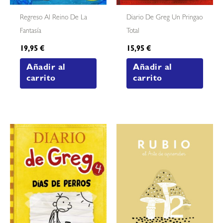
Regreso Al Reino De La
Diario De Greg Un Pringao
Fantasía
Total
19,95
€
15,95
€
Añadir al
Añadir al
carrito
carrito