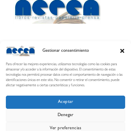
Gestionar consentimiento
Calle Esquíroz, 27
31007 Pamplona ·
(Cómo llegar)
Para ofrecer las mejores experiencias, utilizamos tecnologías como las cookies para
687 54 31 70
almacenar y/o acceder a la información del dispositivo. El consentimiento de estas
tecnologías nos permitirá procesar datos como el comportamiento de navegación o las
nerearetamonge@gmail.com
identificaciones únicas en este sitio. No consentir o retirar el consentimiento, puede
afectar negativamente a ciertas características y funciones.
Aceptar
Copyright © 2026 Librería Nerea
Denegar
Aviso legal
Condiciones de uso y compra
Ver preferencias