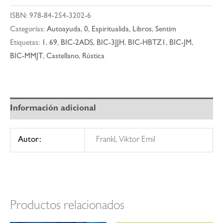
en
ISBN:
978-84-254-3202-6
busca
Categorías:
Autoayuda
,
0
,
Espiritualida
,
Libros
,
Sentim
de
Etiquetas:
1
,
69
,
BIC-2ADS
,
BIC-3JJH
,
BIC-HBTZ1
,
BIC-JM
,
sentido
BIC-MMJT
,
Castellano
,
Rústica
cantidad
Información adicional
Autor:
Frankl, Viktor Emil
Productos relacionados