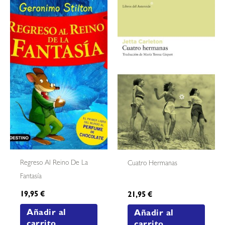
Regreso Al Reino De La
Cuatro Hermanas
Fantasía
19,95
€
21,95
€
Añadir al
Añadir al
carrito
carrito