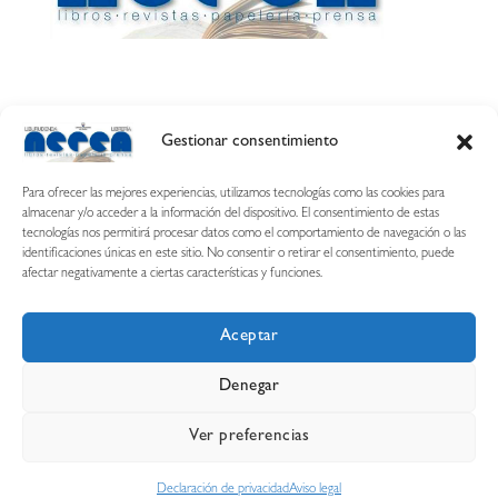
Gestionar consentimiento
Calle Esquíroz, 27
31007 Pamplona ·
(Cómo llegar)
Para ofrecer las mejores experiencias, utilizamos tecnologías como las cookies para
687 54 31 70
almacenar y/o acceder a la información del dispositivo. El consentimiento de estas
tecnologías nos permitirá procesar datos como el comportamiento de navegación o las
nerearetamonge@gmail.com
identificaciones únicas en este sitio. No consentir o retirar el consentimiento, puede
afectar negativamente a ciertas características y funciones.
Aceptar
Copyright © 2026 Librería Nerea
Denegar
Aviso legal
Condiciones de uso y compra
Ver preferencias
Declaración de privacidad
Política de cookies
Declaración de privacidad
Aviso legal