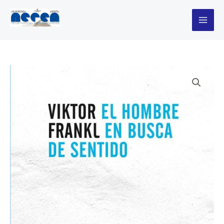
Ir
en
al
busca
contenido
de
sentido
cantidad