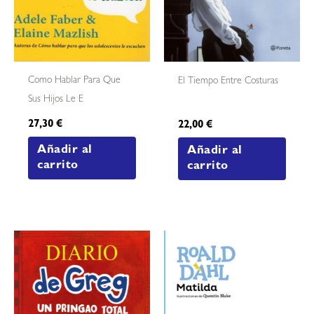
Como Hablar Para Que
El Tiempo Entre Costuras
Sus Hijos Le E
27,30
€
22,00
€
Añadir al
Añadir al
carrito
carrito