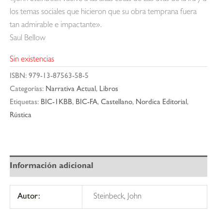
los temas sociales que hicieron que su obra temprana fuera
tan admirable e impactante».
Saul Bellow
Sin existencias
ISBN:
979-13-87563-58-5
Categorías:
Narrativa Actual
,
Libros
Etiquetas:
BIC-1KBB
,
BIC-FA
,
Castellano
,
Nordica Editorial
,
Rústica
Información adicional
Autor:
Steinbeck, John