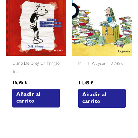
Diario De Greg Un Pringao
Matilda Alfaguara 12 Años
Total
15,95
€
11,45
€
Añadir al
Añadir al
carrito
carrito