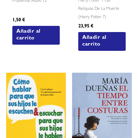
Harry Potter Y Las
Problemas Rubio 12
Reliquias De La Muerte
(harry Potter 7)
1,50
€
23,95
€
Añadir al
Añadir al
carrito
carrito