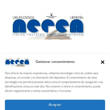
Gestionar consentimiento
Calle Esquíroz, 27
31007 Pamplona ·
(Cómo llegar)
Para ofrecer las mejores experiencias, utilizamos tecnologías como las cookies para
687 54 31 70
almacenar y/o acceder a la información del dispositivo. El consentimiento de estas
tecnologías nos permitirá procesar datos como el comportamiento de navegación o las
nerearetamonge@gmail.com
identificaciones únicas en este sitio. No consentir o retirar el consentimiento, puede
afectar negativamente a ciertas características y funciones.
Aceptar
Copyright © 2026 Librería Nerea