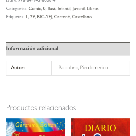
ISBN:
978-84-143-6006-4
las
Categorías:
Comic
,
0
,
Ilust
,
Infantil
,
Juvenil
,
Libros
maravillas
Etiquetas:
1
,
29
,
BIC-YFJ
,
Cartoné
,
Castellano
cantidad
Información adicional
Autor:
Baccalario, Pierdomenico
Productos relacionados