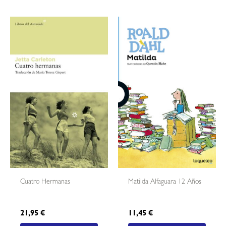
Cuatro Hermanas
Matilda Alfaguara 12 Años
21,95
€
11,45
€