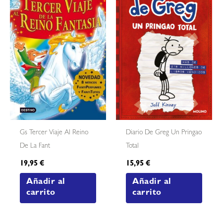
Gs Tercer Viaje Al Reino
Diario De Greg Un Pringao
De La Fant
Total
19,95
€
15,95
€
Añadir al
Añadir al
carrito
carrito