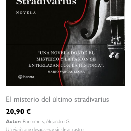
El misterio del último stradivarius
20,90
€
Autor:
Roemmers, Alejandro G.
Un violín que desaparece sin dejar rastro.