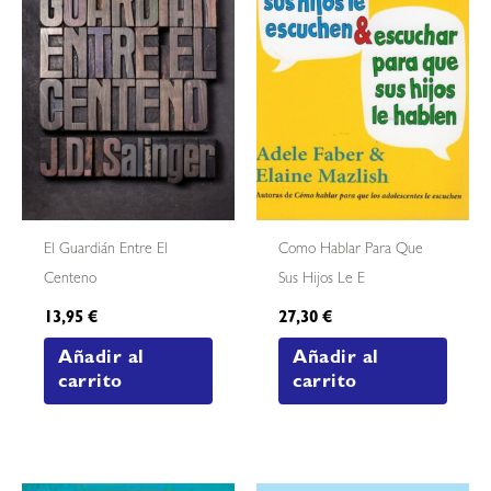
El Guardián Entre El
Como Hablar Para Que
Centeno
Sus Hijos Le E
13,95
€
27,30
€
Añadir al
Añadir al
carrito
carrito