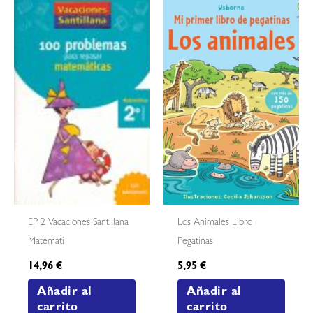
EP 2 Vacaciones Santillana
Los Animales Libro
Matemati
Pegatinas
14,96
€
5,95
€
Añadir al
Añadir al
carrito
carrito