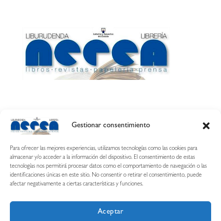
Gestionar consentimiento
Calle Esquíroz, 27
31007 Pamplona ·
(Cómo llegar)
Para ofrecer las mejores experiencias, utilizamos tecnologías como las cookies para
687 54 31 70
almacenar y/o acceder a la información del dispositivo. El consentimiento de estas
tecnologías nos permitirá procesar datos como el comportamiento de navegación o las
nerearetamonge@gmail.com
identificaciones únicas en este sitio. No consentir o retirar el consentimiento, puede
afectar negativamente a ciertas características y funciones.
Aceptar
Copyright © 2026 Librería Nerea