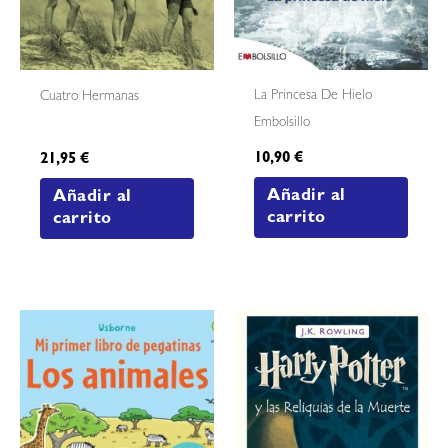
La Princesa De Hielo
Cuatro Hermanas
Embolsillo
10,90
€
21,95
€
Añadir al
Añadir al
carrito
carrito