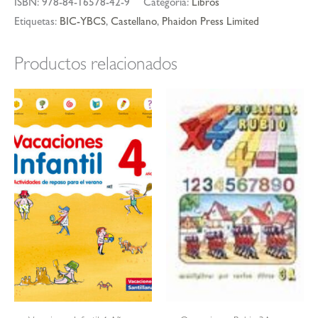
ISBN:
978-84-16578-42-9
Categoría:
Libros
Etiquetas:
BIC-YBCS
,
Castellano
,
Phaidon Press Limited
Productos relacionados