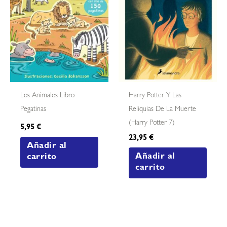
Los Animales Libro
Harry Potter Y Las
Pegatinas
Reliquias De La Muerte
(harry Potter 7)
5,95
€
23,95
€
Añadir al
Añadir al
carrito
carrito