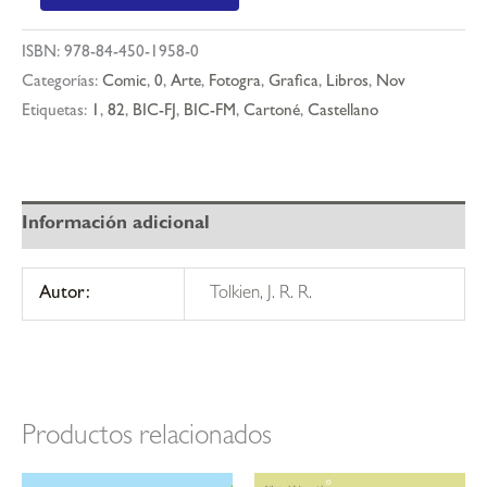
señor
de
ISBN:
978-84-450-1958-0
los
Categorías:
Comic
,
0
,
Arte
,
Fotogra
,
Grafica
,
Libros
,
Nov
anillos.
Etiquetas:
1
,
82
,
BIC-FJ
,
BIC-FM
,
Cartoné
,
Castellano
edición
ilustrada
por
el
Información adicional
autor
(cantos
Autor:
Tolkien, J. R. R.
tintados)
cantidad
Productos relacionados