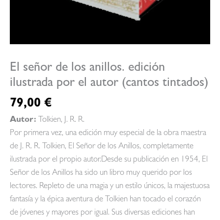
El señor de los anillos. edición
ilustrada por el autor (cantos tintados)
79,00
€
Autor:
Tolkien, J. R. R.
Por primera vez, una edición muy especial de la obra maestra
de J. R. R. Tolkien, El Señor de los Anillos, completamente
ilustrada por el propio autor.Desde su publicación en 1954, El
Señor de los Anillos ha sido un libro muy querido por los
lectores. Repleto de una magia y un estilo únicos, la majestuosa
fantasía y la épica aventura de Tolkien han tocado el corazón
de jóvenes y mayores por igual. Sus diversas ediciones han