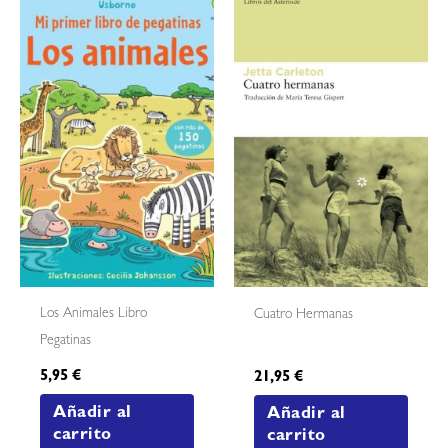
Los Animales Libro
Cuatro Hermanas
Pegatinas
5,95
€
21,95
€
Añadir al
Añadir al
carrito
carrito