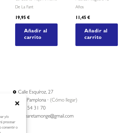
De La Fant
Años
19,95
€
11,45
€
Añadir al
Añadir al
carrito
carrito
Calle Esquíroz, 27
31007 Pamplona ·
(Cómo llegar)
687 54 31 70
nerearetamonge@gmail.com
nar y/o
irá procesar
o consentir o