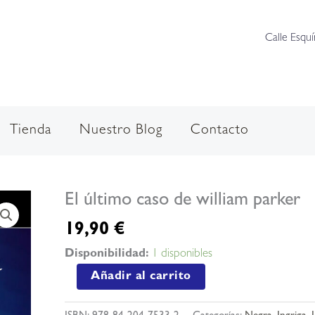
Calle Esquí
Tienda
Nuestro Blog
Contacto
El último caso de william parker
19,90
€
Disponibilidad:
1 disponibles
El
Añadir al carrito
último
caso