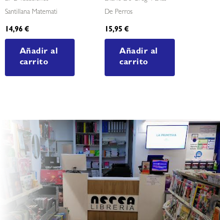
Santillana Matemati
De Perros
14,96
€
15,95
€
Añadir al
Añadir al
carrito
carrito