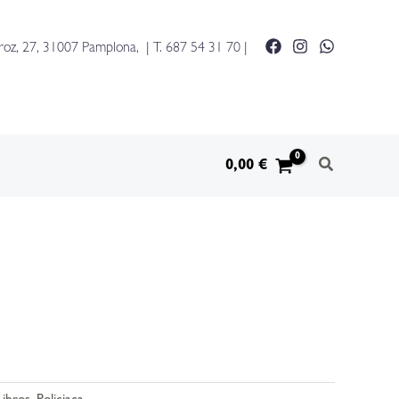
último
caso
roz, 27, 31007 Pamplona, | T.
687 54 31 70
|
de
william
parker
cantidad
0,00
€