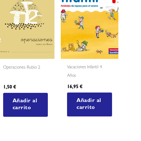
Vacaciones Infantil 4
Operaciones Rubio 2
Años
16,95
€
1,50
€
Añadir al
Añadir al
carrito
carrito