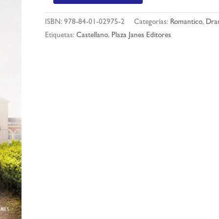
viñedo
de
ISBN:
978-84-01-02975-2
Categorías:
Romantico
,
Dra
la
Etiquetas:
Castellano
,
Plaza Janes Editores
luna
cantidad