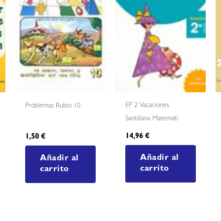
EP 2 Vacaciones
Problemas Rubio 10
Santillana Matemati
14,96
€
1,50
€
Añadir al
Añadir al
carrito
carrito