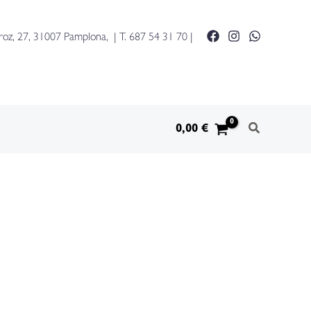
viñedo
de
roz, 27, 31007 Pamplona, | T.
687 54 31 70
|
la
luna
cantidad
0,00
€