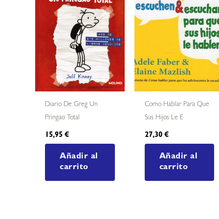
Diario De Greg Un
Como Hablar Para Que
Pringao Total
Sus Hijos Le E
15,95
€
27,30
€
Añadir al
Añadir al
carrito
carrito