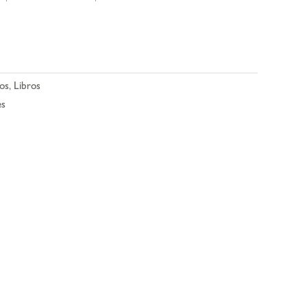
ños
,
Libros
es