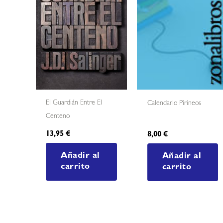
El Guardián Entre El
Calendario Pirineos
Centeno
13,95
€
8,00
€
Añadir al
Añadir al
carrito
carrito