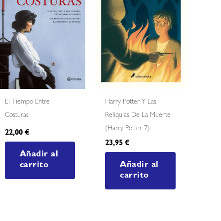
El Tiempo Entre
Harry Potter Y Las
Costuras
Reliquias De La Muerte
(harry Potter 7)
22,00
€
23,95
€
Añadir al
Añadir al
carrito
carrito