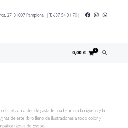
zorro
y
roz, 27, 31007 Pamplona, | T.
687 54 31 70
|
la
cigüeña
cantidad
0,00
€
día, el zorro decide gastarle una broma a la cigüeña y la
inas de este libro lleno de ilustraciones a todo color y
impática fábula de Esopo.