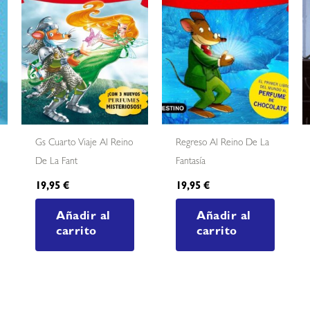
Gs Cuarto Viaje Al Reino
Regreso Al Reino De La
De La Fant
Fantasía
19,95
€
19,95
€
Añadir al
Añadir al
carrito
carrito