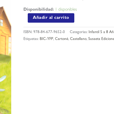
Disponibilidad:
1 disponibles
El
Añadir al carrito
zorro
y
ISBN:
978-84-677-9652-0
Categorías:
Infantil 5 a 8 A
la
Etiquetas:
BIC-YFP
,
Cartoné
,
Castellano
,
Susaeta Edicion
cigüeña
cantidad