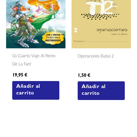
Gs Cuarto Viaje Al Reino
Operaciones Rubio 2
De La Fant
19,95
€
1,50
€
Añadir al
Añadir al
carrito
carrito