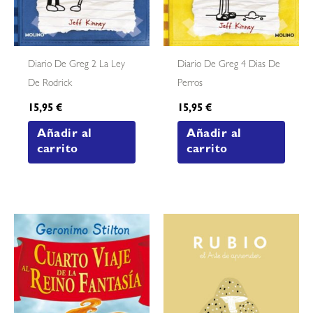
Diario De Greg 2 La Ley
Diario De Greg 4 Dias De
De Rodrick
Perros
15,95
€
15,95
€
Añadir al
Añadir al
carrito
carrito