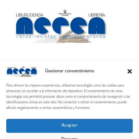
Gestionar consentimiento
Calle Esquíroz, 27
31007 Pamplona ·
(Cómo llegar)
Para ofrecer las mejores experiencias, utilizamos tecnologías como las cookies para
687 54 31 70
almacenar y/o acceder a la información del dispositivo. El consentimiento de estas
tecnologías nos permitirá procesar datos como el comportamiento de navegación o las
nerearetamonge@gmail.com
identificaciones únicas en este sitio. No consentir o retirar el consentimiento, puede
afectar negativamente a ciertas características y funciones.
Aceptar
Copyright © 2026 Librería Nerea