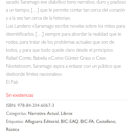
sacado Saramago ese diabólico tono narrativo, duro y piadoso
a un tiempo, […] que le permite contar tan cerca del corazón
y a la vez tan cerca de la historia».
Luis Landero «Saramago escribe novelas sobre los mitos para
desmitificarlos, […] siempre para abordar la realidad que le
rodea, para tratar de los problemas actuales que son de
todos, y para que todo quede claro desde el principio».
Rafael Conte, Babelia «Como Günter Grass o Cees
Nooteboom, Saramago aspira a enlazar con un público que
desborde límites nacionales».
El País
Sin existencias
ISBN:
978-84-204-6067-3
Categorías:
Narrativa Actual
,
Libros
Etiquetas:
Alfaguara Editorial
,
BIC-5AQ
,
BIC-FA
,
Castellano
,
Rústica