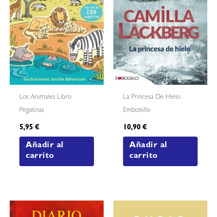
Los Animales Libro
La Princesa De Hielo
Pegatinas
Embolsillo
5,95
€
10,90
€
Añadir al
Añadir al
carrito
carrito