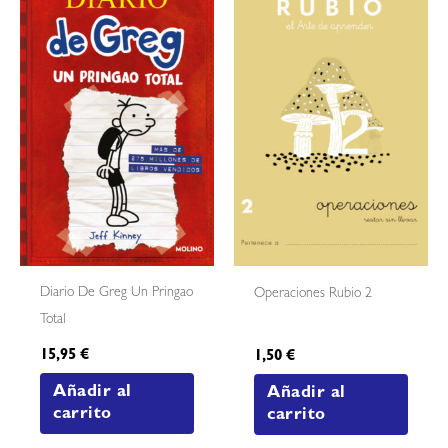
Diario De Greg Un Pringao
Operaciones Rubio 2
Total
15,95
€
1,50
€
Añadir al
Añadir al
carrito
carrito