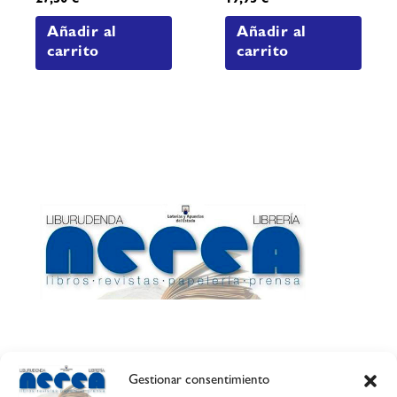
27,30
€
19,95
€
Añadir al
Añadir al
carrito
carrito
Gestionar consentimiento
Calle Esquíroz, 27