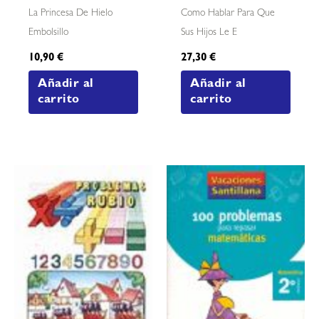
La Princesa De Hielo
Como Hablar Para Que
Embolsillo
Sus Hijos Le E
10,90
€
27,30
€
Añadir al
Añadir al
carrito
carrito