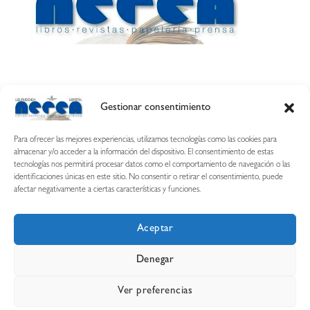
Gestionar consentimiento
Calle Esquíroz, 27
31007 Pamplona ·
(Cómo llegar)
Para ofrecer las mejores experiencias, utilizamos tecnologías como las cookies para
687 54 31 70
almacenar y/o acceder a la información del dispositivo. El consentimiento de estas
tecnologías nos permitirá procesar datos como el comportamiento de navegación o las
nerearetamonge@gmail.com
identificaciones únicas en este sitio. No consentir o retirar el consentimiento, puede
afectar negativamente a ciertas características y funciones.
Aceptar
Copyright © 2026 Librería Nerea
Denegar
Aviso legal
Condiciones de uso y compra
Ver preferencias
Declaración de privacidad