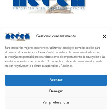
Gestionar consentimiento
Calle Esquíroz, 27
31007 Pamplona ·
(Cómo llegar)
Para ofrecer las mejores experiencias, utilizamos tecnologías como las cookies para
687 54 31 70
almacenar y/o acceder a la información del dispositivo. El consentimiento de estas
tecnologías nos permitirá procesar datos como el comportamiento de navegación o las
nerearetamonge@gmail.com
identificaciones únicas en este sitio. No consentir o retirar el consentimiento, puede
afectar negativamente a ciertas características y funciones.
Aceptar
Copyright © 2026 Librería Nerea
Denegar
Aviso legal
Condiciones de uso y compra
Ver preferencias
Declaración de privacidad