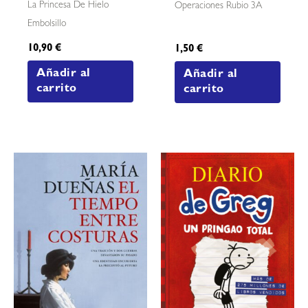
La Princesa De Hielo
Operaciones Rubio 3A
Embolsillo
10,90
€
1,50
€
Añadir al
Añadir al
carrito
carrito