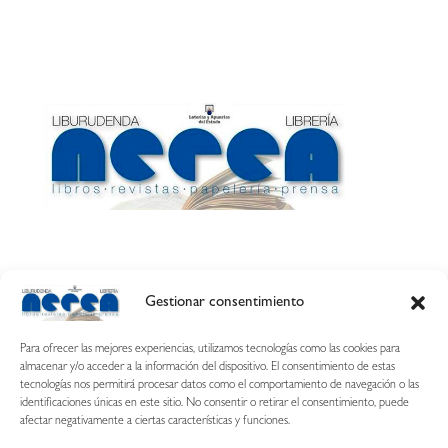
Gestionar consentimiento
Calle Esquíroz, 27
31007 Pamplona ·
(Cómo llegar)
Para ofrecer las mejores experiencias, utilizamos tecnologías como las cookies para
687 54 31 70
almacenar y/o acceder a la información del dispositivo. El consentimiento de estas
tecnologías nos permitirá procesar datos como el comportamiento de navegación o las
nerearetamonge@gmail.com
identificaciones únicas en este sitio. No consentir o retirar el consentimiento, puede
afectar negativamente a ciertas características y funciones.