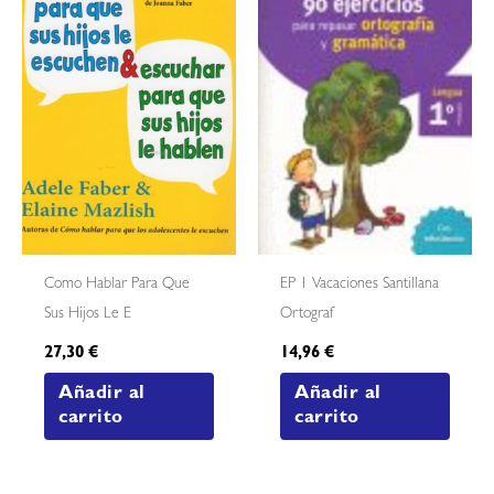
Como Hablar Para Que
EP 1 Vacaciones Santillana
Sus Hijos Le E
Ortograf
27,30
€
14,96
€
Añadir al
Añadir al
carrito
carrito