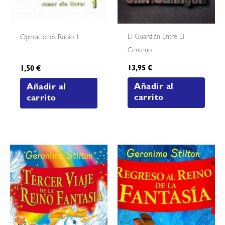
El Guardián Entre El
Operaciones Rubio 1
Centeno
13,95
€
1,50
€
Añadir al
Añadir al
carrito
carrito