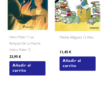
Harry Potter Y Las
Matilda Alfaguara 12 Años
Reliquias De La Muerte
(harry Potter 7)
11,45
€
23,95
€
Añadir al
Añadir al
carrito
carrito