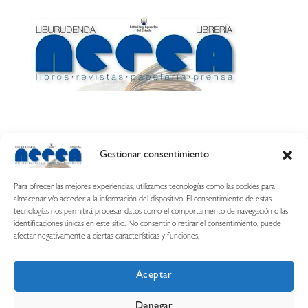
Gestionar consentimiento
Calle Esquíroz, 27
31007 Pamplona ·
(Cómo llegar)
Para ofrecer las mejores experiencias, utilizamos tecnologías como las cookies para
687 54 31 70
almacenar y/o acceder a la información del dispositivo. El consentimiento de estas
tecnologías nos permitirá procesar datos como el comportamiento de navegación o las
nerearetamonge@gmail.com
identificaciones únicas en este sitio. No consentir o retirar el consentimiento, puede
afectar negativamente a ciertas características y funciones.
Aceptar
Copyright © 2026 Librería Nerea
Denegar