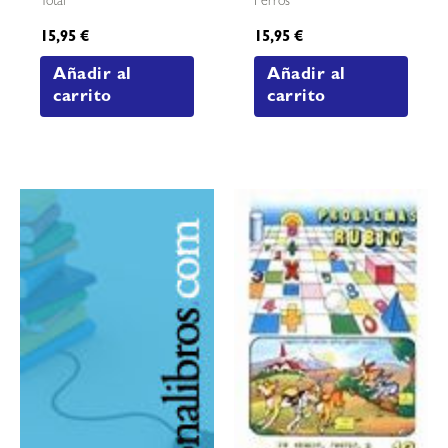
Total
Perros
15,95
€
15,95
€
Añadir al
Añadir al
carrito
carrito