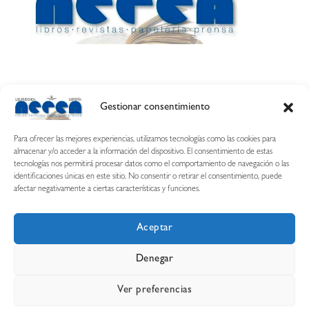
Gestionar consentimiento
Calle Esquíroz, 27
31007 Pamplona ·
(Cómo llegar)
Para ofrecer las mejores experiencias, utilizamos tecnologías como las cookies para
687 54 31 70
almacenar y/o acceder a la información del dispositivo. El consentimiento de estas
tecnologías nos permitirá procesar datos como el comportamiento de navegación o las
nerearetamonge@gmail.com
identificaciones únicas en este sitio. No consentir o retirar el consentimiento, puede
afectar negativamente a ciertas características y funciones.
Aceptar
Copyright © 2026 Librería Nerea
Denegar
Aviso legal
Condiciones de uso y compra
Ver preferencias
Declaración de privacidad