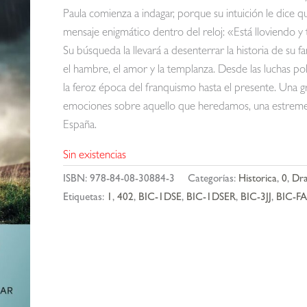
Paula comienza a indagar, porque su intuición le dice 
mensaje enigmático dentro del reloj: «Está lloviendo y t
Su búsqueda la llevará a desenterrar la historia de su 
el hambre, el amor y la templanza. Desde las luchas po
la feroz época del franquismo hasta el presente. Una 
emociones sobre aquello que heredamos, una estremece
España.
Sin existencias
ISBN:
978-84-08-30884-3
Categorías:
Historica
,
0
,
Dr
Etiquetas:
1
,
402
,
BIC-1DSE
,
BIC-1DSER
,
BIC-3JJ
,
BIC-FA