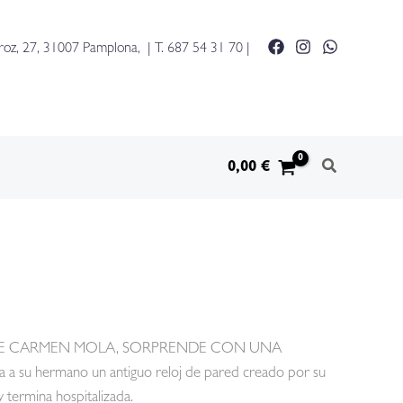
roz, 27, 31007 Pamplona, | T.
687 54 31 70
|
0,00
€
DE CARMEN MOLA, SORPRENDE CON UNA
su hermano un antiguo reloj de pared creado por su
y termina hospitalizada.