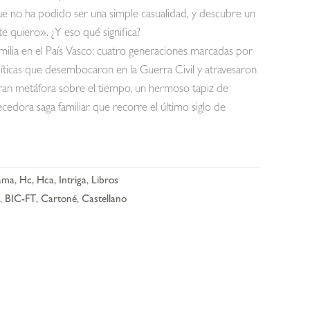
que no ha podido ser una simple casualidad, y descubre un
e quiero». ¿Y eso qué significa?
familia en el País Vasco: cuatro generaciones marcadas por
líticas que desembocaron en la Guerra Civil y atravesaron
gran metáfora sobre el tiempo, un hermoso tapiz de
dora saga familiar que recorre el último siglo de
ama
,
Hc
,
Hca
,
Intriga
,
Libros
,
BIC-FT
,
Cartoné
,
Castellano