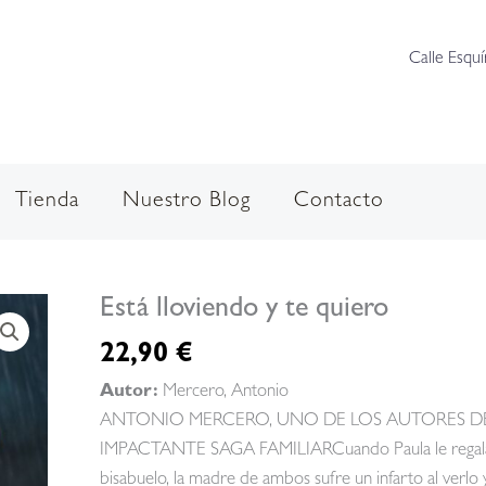
Calle Esquí
Tienda
Nuestro Blog
Contacto
Está lloviendo y te quiero
22,90
€
Autor:
Mercero, Antonio
ANTONIO MERCERO, UNO DE LOS AUTORES 
IMPACTANTE SAGA FAMILIARCuando Paula le regala a 
bisabuelo, la madre de ambos sufre un infarto al verlo 